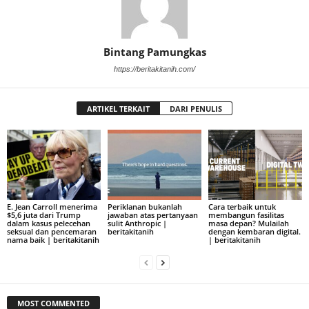
Bintang Pamungkas
https://beritakitanih.com/
ARTIKEL TERKAIT
DARI PENULIS
E. Jean Carroll menerima
Periklanan bukanlah
Cara terbaik untuk
$5,6 juta dari Trump
jawaban atas pertanyaan
membangun fasilitas
dalam kasus pelecehan
sulit Anthropic |
masa depan? Mulailah
seksual dan pencemaran
beritakitanih
dengan kembaran digital.
nama baik | beritakitanih
| beritakitanih
MOST COMMENTED