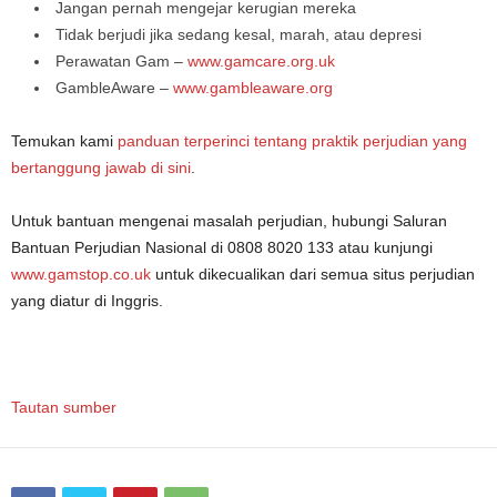
Jangan pernah mengejar kerugian mereka
Tidak berjudi jika sedang kesal, marah, atau depresi
Perawatan Gam –
www.gamcare.org.uk
GambleAware –
www.gambleaware.org
Temukan kami
panduan terperinci tentang praktik perjudian yang
bertanggung jawab di sini
.
Untuk bantuan mengenai masalah perjudian, hubungi Saluran
Bantuan Perjudian Nasional di 0808 8020 133 atau kunjungi
www.gamstop.co.uk
untuk dikecualikan dari semua situs perjudian
yang diatur di Inggris.
Tautan sumber