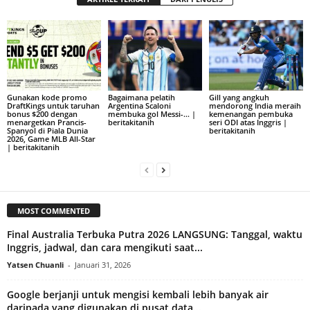
Gunakan kode promo
Bagaimana pelatih
Gill yang angkuh
DraftKings untuk taruhan
Argentina Scaloni
mendorong India meraih
bonus $200 dengan
membuka gol Messi-… |
kemenangan pembuka
menargetkan Prancis-
beritakitanih
seri ODI atas Inggris |
Spanyol di Piala Dunia
beritakitanih
2026, Game MLB All-Star
| beritakitanih
MOST COMMENTED
Final Australia Terbuka Putra 2026 LANGSUNG: Tanggal, waktu
Inggris, jadwal, dan cara mengikuti saat...
Yatsen Chuanli
-
Januari 31, 2026
Google berjanji untuk mengisi kembali lebih banyak air
daripada yang digunakan di pusat data...