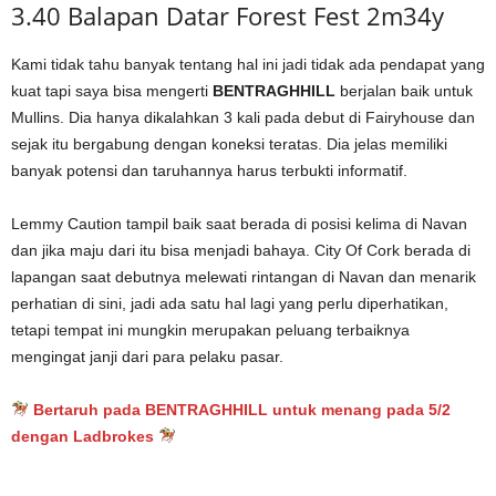
3.40 Balapan Datar Forest Fest 2m34y
Kami tidak tahu banyak tentang hal ini jadi tidak ada pendapat yang
kuat tapi saya bisa mengerti
BENTRAGHHILL
berjalan baik untuk
Mullins. Dia hanya dikalahkan 3 kali pada debut di Fairyhouse dan
sejak itu bergabung dengan koneksi teratas. Dia jelas memiliki
banyak potensi dan taruhannya harus terbukti informatif.
Lemmy Caution tampil baik saat berada di posisi kelima di Navan
dan jika maju dari itu bisa menjadi bahaya. City Of Cork berada di
lapangan saat debutnya melewati rintangan di Navan dan menarik
perhatian di sini, jadi ada satu hal lagi yang perlu diperhatikan,
tetapi tempat ini mungkin merupakan peluang terbaiknya
mengingat janji dari para pelaku pasar.
Bertaruh pada BENTRAGHHILL untuk menang
pada
5/2
dengan Ladbrokes