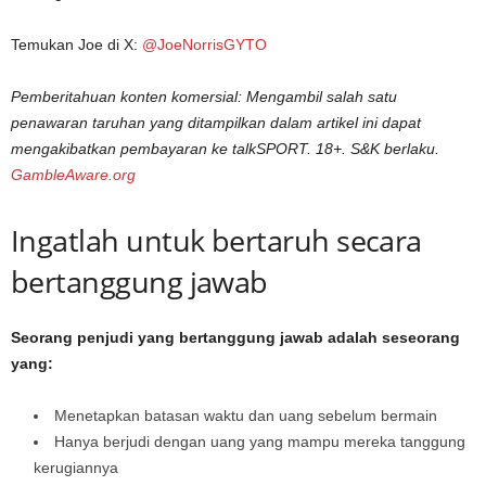
Temukan Joe di X:
@JoeNorrisGYTO
Pemberitahuan konten komersial: Mengambil salah satu
penawaran taruhan yang ditampilkan dalam artikel ini dapat
mengakibatkan pembayaran ke talkSPORT. 18+. S&K berlaku.
GambleAware.org
Ingatlah untuk bertaruh secara
bertanggung jawab
Seorang penjudi yang bertanggung jawab adalah seseorang
yang:
Menetapkan batasan waktu dan uang sebelum bermain
Hanya berjudi dengan uang yang mampu mereka tanggung
kerugiannya