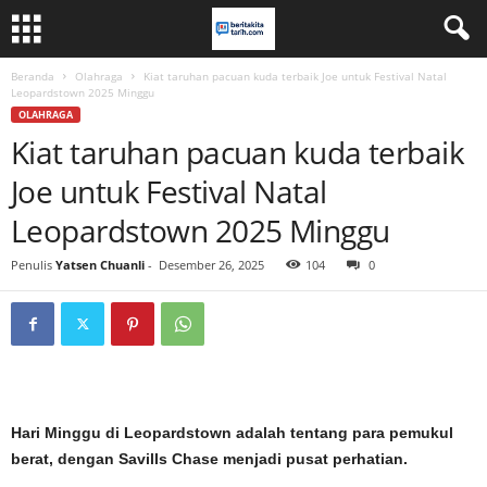
Beranda
Olahraga
Kiat taruhan pacuan kuda terbaik Joe untuk Festival Natal
Leopardstown 2025 Minggu
OLAHRAGA
Kiat taruhan pacuan kuda terbaik
Joe untuk Festival Natal
Leopardstown 2025 Minggu
Penulis
Yatsen Chuanli
-
Desember 26, 2025
104
0
Hari Minggu di Leopardstown adalah tentang para pemukul
berat, dengan Savills Chase menjadi pusat perhatian.