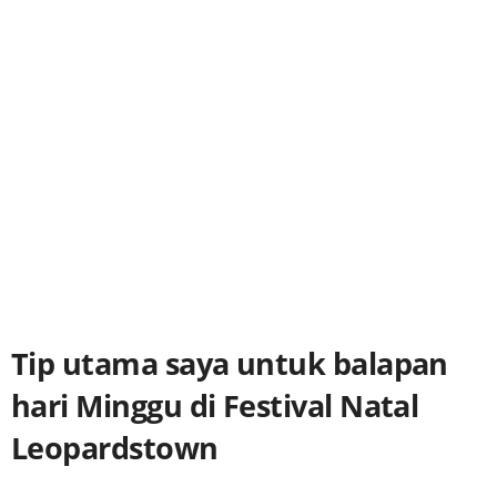
Tip utama saya untuk balapan
hari Minggu di Festival Natal
Leopardstown