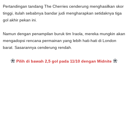
Pertandingan tandang The Cherries cenderung menghasilkan skor
tinggi, itulah sebabnya bandar judi mengharapkan setidaknya tiga
gol akhir pekan ini.
Namun dengan penampilan buruk tim Iraola, mereka mungkin akan
mengadopsi rencana permainan yang lebih hati-hati di London
barat. Sasarannya cenderung rendah.
Pilih di bawah 2,5 gol pada 11/10 dengan Midnite