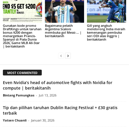
Gunakan kode promo
Bagaimana pelatih
Gill yang angkuh
DraftKings untuk taruhan
Argentina Scaloni
mendorong India meraih
bonus $200 dengan
membuka gol Messi-… |
kemenangan pembuka
menargetkan Prancis-
beritakitanih
seri ODI atas Inggris |
Spanyol di Piala Dunia
beritakitanih
2026, Game MLB All-Star
| beritakitanih
MOST COMMENTED
Even Nvidia’s head of automotive fights with Nvidia for
compute | beritakitanih
Bintang Pamungkas
-
Juli 13, 2026
Tip dan pilihan taruhan Dublin Racing Festival + £30 gratis
terbaik
Yatsen Chuanli
-
Januari 30, 2026