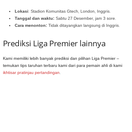
Lokasi
: Stadion Komunitas Gtech, London, Inggris.
Tanggal dan waktu:
Sabtu 27 Desember, jam 3 sore.
Cara menonton:
Tidak ditayangkan langsung di Inggris.
Prediksi Liga Premier lainnya
Kami memiliki lebih banyak prediksi dan pilihan Liga Premier –
temukan tips taruhan terbaru kami dari para pemain ahli di kami
ikhtisar pratinjau pertandingan
.