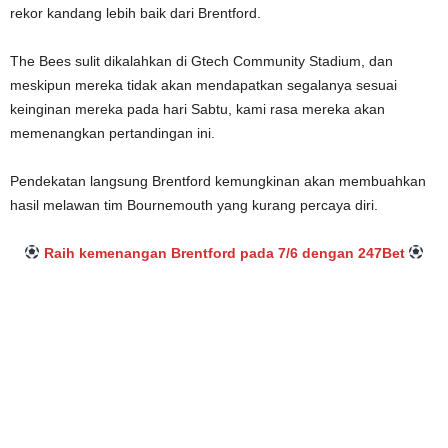
rekor kandang lebih baik dari Brentford.
The Bees sulit dikalahkan di Gtech Community Stadium, dan
meskipun mereka tidak akan mendapatkan segalanya sesuai
keinginan mereka pada hari Sabtu, kami rasa mereka akan
memenangkan pertandingan ini.
Pendekatan langsung Brentford kemungkinan akan membuahkan
hasil melawan tim Bournemouth yang kurang percaya diri.
Raih kemenangan Brentford pada 7/6 dengan 247Bet