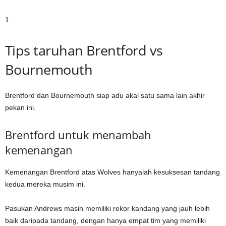
1
Tips taruhan Brentford vs
Bournemouth
Brentford dan Bournemouth siap adu akal satu sama lain akhir
pekan ini.
Brentford untuk menambah
kemenangan
Kemenangan Brentford atas Wolves hanyalah kesuksesan tandang
kedua mereka musim ini.
Pasukan Andrews masih memiliki rekor kandang yang jauh lebih
baik daripada tandang, dengan hanya empat tim yang memiliki