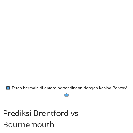
Tetap bermain di antara pertandingan dengan kasino Betway!
Prediksi Brentford vs
Bournemouth