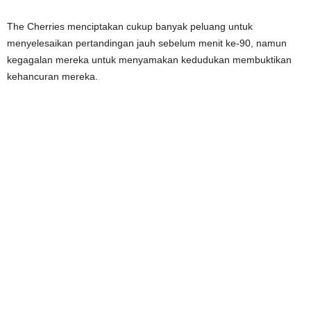
The Cherries menciptakan cukup banyak peluang untuk
menyelesaikan pertandingan jauh sebelum menit ke-90, namun
kegagalan mereka untuk menyamakan kedudukan membuktikan
kehancuran mereka.