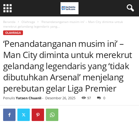
Beranda
Olahraga
‘Penandatanganan musim ini’ – Man City diminta untuk
merekrut gelandang legendaris yang...
OLAHRAGA
‘Penandatanganan musim ini’ –
Man City diminta untuk merekrut
gelandang legendaris yang ‘tidak
dibutuhkan Arsenal’ menjelang
perebutan gelar Liga Premier
Penulis
Yatsen Chuanli
-
Desember 26, 2025
97
0