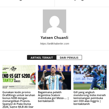
Yatsen Chuanli
https://anlikhaberler.com
ARTIKEL TERKAIT
DARI PENULIS
Gunakan kode promo
Bagaimana pelatih
Gill yang angkuh
DraftKings untuk taruhan
Argentina Scaloni
mendorong India meraih
bonus $200 dengan
membuka gol Messi-… |
kemenangan pembuka
menargetkan Prancis-
beritakitanih
seri ODI atas Inggris |
Spanyol di Piala Dunia
beritakitanih
2026, Game MLB All-Star