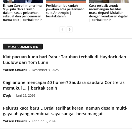
E. Jean Carroll menerima
Periklanan bukanlah
Cara terbaik untuk
$5,6 juta dari Trump
jawaban atas pertanyaan
membangun fasilitas
dalam kasus pelecehan
sulit Anthropic |
masa depan? Mulailah
seksual dan pencemaran
beritakitanih
dengan kembaran digital.
nama baik | beritakitanih
| beritakitanih
MOST COMMENTED
Kiat pacuan kuda hari Rabu: Taruhan terbaik di Haydock dan
Ludlow dari Tom Lunn
Yatsen Chuanli
-
Desember 3, 2025
Caglianone mencapai 40 homer? Saudara-saudara Contreras
memukul … | beritakitanih
i7sqb
-
Juni 25, 2026
Pelurus kaca baru L’Oréal terlihat keren, namun desain multi-
gayalah yang membuat saya sangat bersemangat
Yatsen Chuanli
-
Februari 5, 2026