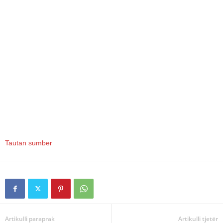
Tautan sumber
Artikulli paraprak
Artikulli tjetër