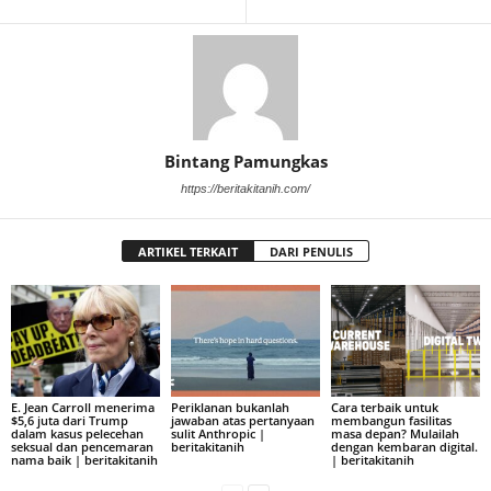
Bintang Pamungkas
https://beritakitanih.com/
ARTIKEL TERKAIT
DARI PENULIS
E. Jean Carroll menerima
Periklanan bukanlah
Cara terbaik untuk
$5,6 juta dari Trump
jawaban atas pertanyaan
membangun fasilitas
dalam kasus pelecehan
sulit Anthropic |
masa depan? Mulailah
seksual dan pencemaran
beritakitanih
dengan kembaran digital.
nama baik | beritakitanih
| beritakitanih