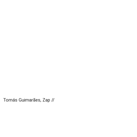
Tomás Guimarães, Zap //