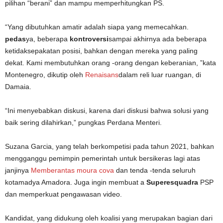
pilihan “berani” dan mampu memperhitungkan PS.
“Yang dibutuhkan amatir adalah siapa yang memecahkan.
pedas
ya, beberapa
kontroversi
sampai akhirnya ada beberapa
ketidaksepakatan posisi, bahkan dengan mereka yang paling
dekat. Kami membutuhkan orang -orang dengan keberanian, ”kata
Montenegro, dikutip oleh
Renaisans
dalam reli luar ruangan, di
Damaia.
“Ini menyebabkan diskusi, karena dari diskusi bahwa solusi yang
baik sering dilahirkan,” pungkas Perdana Menteri.
Suzana Garcia, yang telah berkompetisi pada tahun 2021, bahkan
mengganggu pemimpin pemerintah untuk bersikeras lagi atas
janjinya
Memberantas moura cova
dan tenda -tenda seluruh
kotamadya Amadora. Juga ingin membuat a
Superesquadra
PSP
dan memperkuat pengawasan video.
Kandidat, yang didukung oleh koalisi yang merupakan bagian dari