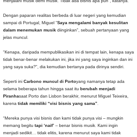
menjalani musik demi musik. Tidak ada bisnis apa pun”, katanya.
Dengan paparan realitas berbeda di luar negeri yang kemudian
sampai di Portugal, Miguel “
Saya mengalami banyak kesulitan
dalam menemukan musik
diinginkan”, sebuah pertanyaan yang
jelas muncul.
“Kenapa, daripada mempublikasikan ini di tempat lain, kenapa saya
tidak benar-benar melakukan ini, jika ini yang saya inginkan dan ini
yang saya suka?”, dia kemudian bertanya pada dirinya sendiri.
Seperti ini
Carbono muncul di Porto
yang namanya tetap ada
selama beberapa tahun hingga saat itu
berubah menjadi
Piranha
saat Porto dan Lisbon berakhir, menurut Miguel Teixeira,
karena
tidak memiliki “visi bisnis yang sama”
.
“Mereka punya visi bisnis dan kami tidak punya visi – mungkin
memang begitu
tapi ‘naif’
– benar bisnis musik. Kami ingin
menjadi sedikit… tidak elitis, karena menurut saya kami tidak