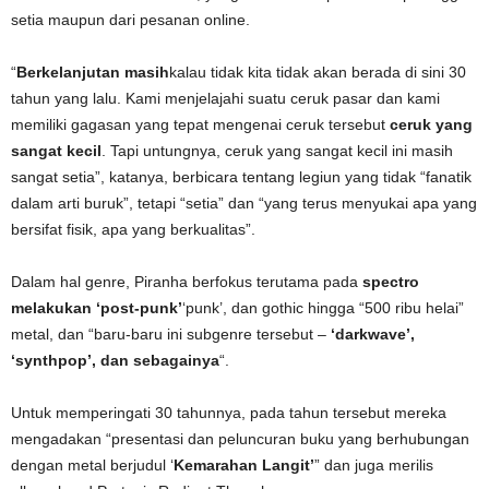
setia maupun dari pesanan online.
“
Berkelanjutan masih
kalau tidak kita tidak akan berada di sini 30
tahun yang lalu. Kami menjelajahi suatu ceruk pasar dan kami
memiliki gagasan yang tepat mengenai ceruk tersebut
ceruk yang
sangat kecil
. Tapi untungnya, ceruk yang sangat kecil ini masih
sangat setia”, katanya, berbicara tentang legiun yang tidak “fanatik
dalam arti buruk”, tetapi “setia” dan “yang terus menyukai apa yang
bersifat fisik, apa yang berkualitas”.
Dalam hal genre, Piranha berfokus terutama pada
spectro
melakukan ‘post-punk’
‘punk’, dan gothic hingga “500 ribu helai”
metal, dan “baru-baru ini subgenre tersebut –
‘darkwave’,
‘synthpop’, dan sebagainya
“.
Untuk memperingati 30 tahunnya, pada tahun tersebut mereka
mengadakan “presentasi dan peluncuran buku yang berhubungan
dengan metal berjudul ‘
Kemarahan Langit’
” dan juga merilis