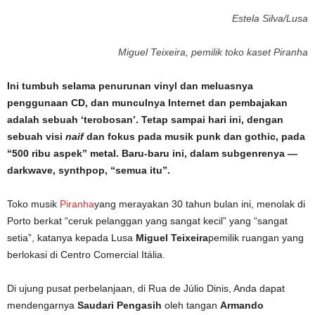
Estela Silva/Lusa
Miguel Teixeira, pemilik toko kaset Piranha
Ini tumbuh selama penurunan vinyl dan meluasnya
penggunaan CD, dan munculnya Internet dan pembajakan
adalah sebuah ‘terobosan’. Tetap sampai hari ini, dengan
sebuah visi
naif
dan fokus pada musik punk dan gothic, pada
“500 ribu aspek” metal. Baru-baru ini, dalam subgenrenya —
darkwave, synthpop, “semua itu”.
Toko musik
Piranha
yang merayakan 30 tahun bulan ini, menolak di
Porto berkat “ceruk pelanggan yang sangat kecil” yang “sangat
setia”, katanya kepada Lusa
Miguel Teixeira
pemilik ruangan yang
berlokasi di Centro Comercial Itália.
Di ujung pusat perbelanjaan, di Rua de Júlio Dinis, Anda dapat
mendengarnya
Saudari Pengasih
oleh tangan
Armando