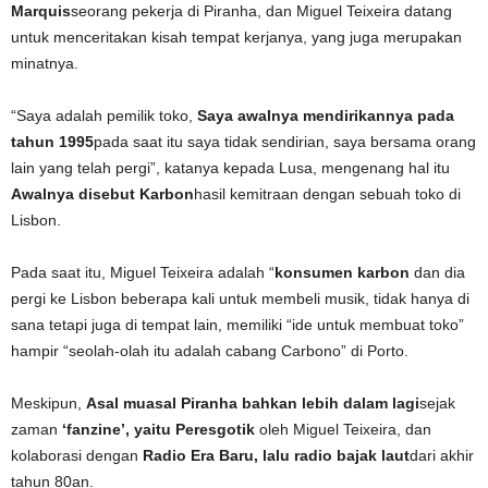
Marquis
seorang pekerja di Piranha, dan Miguel Teixeira datang
untuk menceritakan kisah tempat kerjanya, yang juga merupakan
minatnya.
“Saya adalah pemilik toko,
Saya awalnya mendirikannya pada
tahun 1995
pada saat itu saya tidak sendirian, saya bersama orang
lain yang telah pergi”, katanya kepada Lusa, mengenang hal itu
Awalnya disebut Karbon
hasil kemitraan dengan sebuah toko di
Lisbon.
Pada saat itu, Miguel Teixeira adalah “
konsumen karbon
dan dia
pergi ke Lisbon beberapa kali untuk membeli musik, tidak hanya di
sana tetapi juga di tempat lain, memiliki “ide untuk membuat toko”
hampir “seolah-olah itu adalah cabang Carbono” di Porto.
Meskipun,
Asal muasal Piranha bahkan lebih dalam lagi
sejak
zaman
‘fanzine’, yaitu Peresgotik
oleh Miguel Teixeira, dan
kolaborasi dengan
Radio Era Baru, lalu radio bajak laut
dari akhir
tahun 80an.