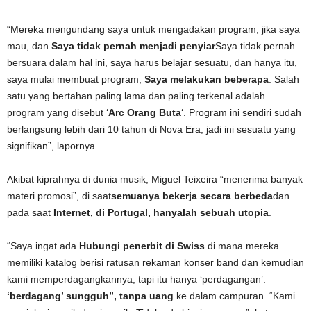
“Mereka mengundang saya untuk mengadakan program, jika saya
mau, dan
Saya tidak pernah menjadi penyiar
Saya tidak pernah
bersuara dalam hal ini, saya harus belajar sesuatu, dan hanya itu,
saya mulai membuat program,
Saya melakukan beberapa
. Salah
satu yang bertahan paling lama dan paling terkenal adalah
program yang disebut ‘
Arc Orang Buta
‘. Program ini sendiri sudah
berlangsung lebih dari 10 tahun di Nova Era, jadi ini sesuatu yang
signifikan”, lapornya.
Akibat kiprahnya di dunia musik, Miguel Teixeira “menerima banyak
materi promosi”, di saat
semuanya bekerja secara berbeda
dan
pada saat
Internet, di Portugal, hanyalah sebuah utopia
.
“Saya ingat ada
Hubungi penerbit di Swiss
di mana mereka
memiliki katalog berisi ratusan rekaman konser band dan kemudian
kami memperdagangkannya, tapi itu hanya ‘perdagangan’.
‘berdagang’ sungguh”, tanpa uang
ke dalam campuran. “Kami