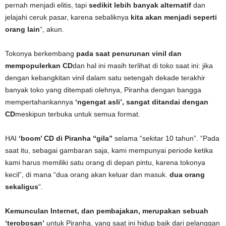
pernah menjadi elitis, tapi
sedikit lebih banyak alternatif
dan
jelajahi ceruk pasar, karena sebaliknya
kita akan menjadi seperti
orang lain
“, akun.
Tokonya berkembang
pada saat penurunan vinil dan
mempopulerkan CD
dan hal ini masih terlihat di toko saat ini: jika
dengan kebangkitan vinil dalam satu setengah dekade terakhir
banyak toko yang ditempati olehnya, Piranha dengan bangga
mempertahankannya
‘ngengat asli’, sangat ditandai dengan
CD
meskipun terbuka untuk semua format.
HAI
‘boom’ CD di Piranha “gila”
selama “sekitar 10 tahun”. “Pada
saat itu, sebagai gambaran saja, kami mempunyai periode ketika
kami harus memiliki satu orang di depan pintu, karena tokonya
kecil”, di mana “dua orang akan keluar dan masuk.
dua orang
sekaligus
“.
Kemunculan Internet, dan pembajakan, merupakan sebuah
‘terobosan’
untuk Piranha, yang saat ini hidup baik dari pelanggan