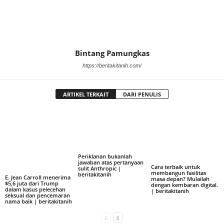
Bintang Pamungkas
https://beritakitanih.com/
ARTIKEL TERKAIT
DARI PENULIS
Periklanan bukanlah
jawaban atas pertanyaan
Cara terbaik untuk
sulit Anthropic |
membangun fasilitas
beritakitanih
E. Jean Carroll menerima
masa depan? Mulailah
$5,6 juta dari Trump
dengan kembaran digital.
dalam kasus pelecehan
| beritakitanih
seksual dan pencemaran
nama baik | beritakitanih