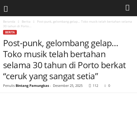
Beranda
Berita
Post-punk, gelombang gelap… Toko musik telah bertahan selama
30 tahun di Porto...
BERITA
Post-punk, gelombang gelap…
Toko musik telah bertahan
selama 30 tahun di Porto berkat
“ceruk yang sangat setia”
Penulis
Bintang Pamungkas
-
Desember 25, 2025
112
0