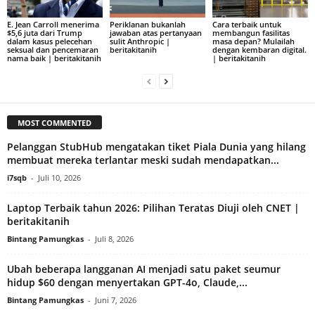
E. Jean Carroll menerima
Periklanan bukanlah
Cara terbaik untuk
$5,6 juta dari Trump
jawaban atas pertanyaan
membangun fasilitas
dalam kasus pelecehan
sulit Anthropic |
masa depan? Mulailah
seksual dan pencemaran
beritakitanih
dengan kembaran digital.
nama baik | beritakitanih
| beritakitanih
MOST COMMENTED
Pelanggan StubHub mengatakan tiket Piala Dunia yang hilang
membuat mereka terlantar meski sudah mendapatkan...
i7sqb
-
Juli 10, 2026
Laptop Terbaik tahun 2026: Pilihan Teratas Diuji oleh CNET |
beritakitanih
Bintang Pamungkas
-
Juli 8, 2026
Ubah beberapa langganan AI menjadi satu paket seumur
hidup $60 dengan menyertakan GPT-4o, Claude,...
Bintang Pamungkas
-
Juni 7, 2026