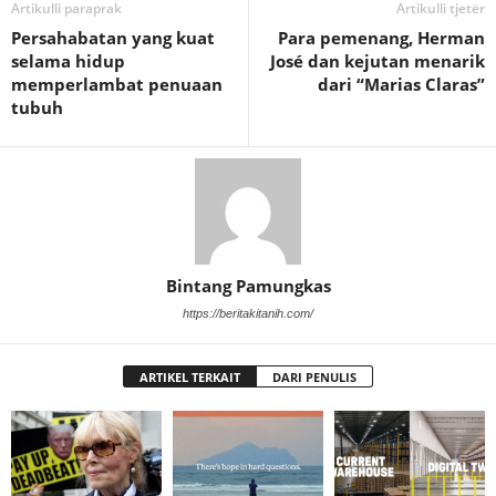
Artikulli paraprak
Artikulli tjetër
Persahabatan yang kuat
Para pemenang, Herman
selama hidup
José dan kejutan menarik
memperlambat penuaan
dari “Marias Claras”
tubuh
Bintang Pamungkas
https://beritakitanih.com/
ARTIKEL TERKAIT
DARI PENULIS