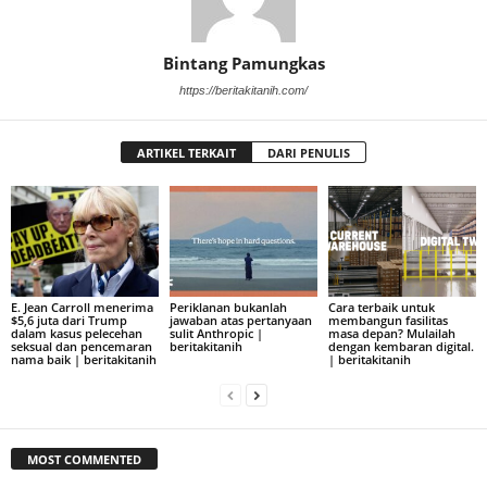
Bintang Pamungkas
https://beritakitanih.com/
ARTIKEL TERKAIT
DARI PENULIS
E. Jean Carroll menerima
Periklanan bukanlah
Cara terbaik untuk
$5,6 juta dari Trump
jawaban atas pertanyaan
membangun fasilitas
dalam kasus pelecehan
sulit Anthropic |
masa depan? Mulailah
seksual dan pencemaran
beritakitanih
dengan kembaran digital.
nama baik | beritakitanih
| beritakitanih
MOST COMMENTED