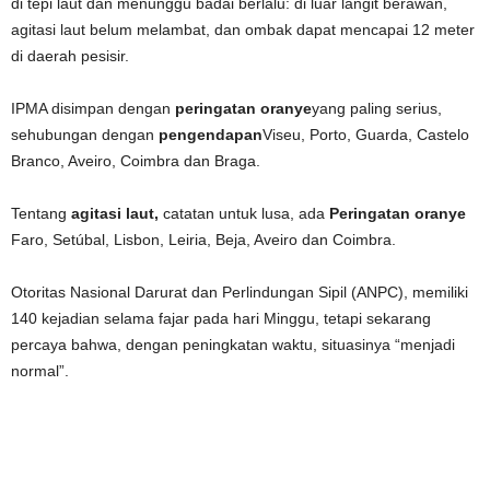
di tepi laut dan menunggu badai berlalu: di luar langit berawan,
agitasi laut belum melambat, dan ombak dapat mencapai 12 meter
di daerah pesisir.
IPMA disimpan dengan
peringatan oranye
yang paling serius,
sehubungan dengan
pengendapan
Viseu, Porto, Guarda, Castelo
Branco, Aveiro, Coimbra dan Braga.
Tentang
agitasi laut,
catatan untuk lusa, ada
Peringatan oranye
Faro, Setúbal, Lisbon, Leiria, Beja, Aveiro dan Coimbra.
Otoritas Nasional Darurat dan Perlindungan Sipil (ANPC), memiliki
140 kejadian selama fajar pada hari Minggu, tetapi sekarang
percaya bahwa, dengan peningkatan waktu, situasinya “menjadi
normal”.