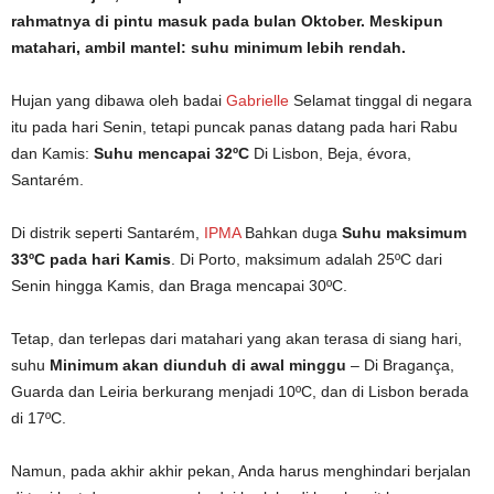
rahmatnya di pintu masuk pada bulan Oktober. Meskipun
matahari, ambil mantel: suhu minimum lebih rendah.
Hujan yang dibawa oleh badai
Gabrielle
Selamat tinggal di negara
itu pada hari Senin, tetapi puncak panas datang pada hari Rabu
dan Kamis:
Suhu mencapai 32ºC
Di Lisbon, Beja, évora,
Santarém.
Di distrik seperti Santarém,
IPMA
Bahkan duga
Suhu maksimum
33ºC pada hari Kamis
. Di Porto, maksimum adalah 25ºC dari
Senin hingga Kamis, dan Braga mencapai 30ºC.
Tetap, dan terlepas dari matahari yang akan terasa di siang hari,
suhu
Minimum akan diunduh di awal minggu
– Di Bragança,
Guarda dan Leiria berkurang menjadi 10ºC, dan di Lisbon berada
di 17ºC.
Namun, pada akhir akhir pekan, Anda harus menghindari berjalan