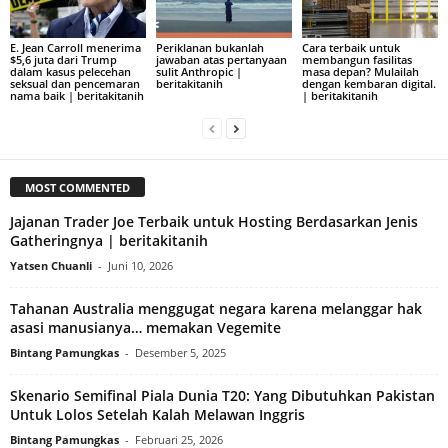
E. Jean Carroll menerima
Periklanan bukanlah
Cara terbaik untuk
$5,6 juta dari Trump
jawaban atas pertanyaan
membangun fasilitas
dalam kasus pelecehan
sulit Anthropic |
masa depan? Mulailah
seksual dan pencemaran
beritakitanih
dengan kembaran digital.
nama baik | beritakitanih
| beritakitanih
MOST COMMENTED
Jajanan Trader Joe Terbaik untuk Hosting Berdasarkan Jenis
Gatheringnya | beritakitanih
Yatsen Chuanli
-
Juni 10, 2026
Tahanan Australia menggugat negara karena melanggar hak
asasi manusianya… memakan Vegemite
Bintang Pamungkas
-
Desember 5, 2025
Skenario Semifinal Piala Dunia T20: Yang Dibutuhkan Pakistan
Untuk Lolos Setelah Kalah Melawan Inggris
Bintang Pamungkas
-
Februari 25, 2026