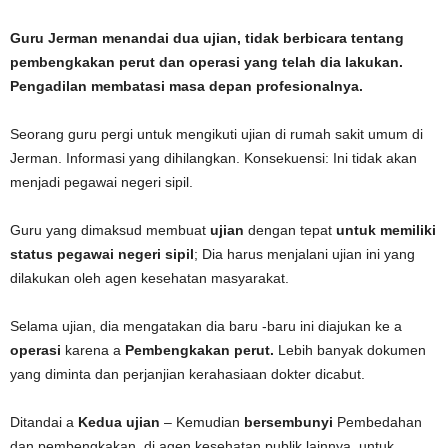
Guru Jerman menandai dua ujian, tidak berbicara tentang
pembengkakan perut dan operasi yang telah dia lakukan.
Pengadilan membatasi masa depan profesionalnya.
Seorang guru pergi untuk mengikuti ujian di rumah sakit umum di
Jerman. Informasi yang dihilangkan. Konsekuensi: Ini tidak akan
menjadi pegawai negeri sipil.
Guru yang dimaksud membuat
ujian
dengan tepat
untuk memiliki
status pegawai negeri sipil
; Dia harus menjalani ujian ini yang
dilakukan oleh agen kesehatan masyarakat.
Selama ujian, dia mengatakan dia baru -baru ini diajukan ke a
operasi
karena a
Pembengkakan perut.
Lebih banyak dokumen
yang diminta dan perjanjian kerahasiaan dokter dicabut.
Ditandai a
Kedua
ujian
– Kemudian
bersembunyi
Pembedahan
dan pembengkakan, di agen kesehatan publik lainnya, untuk