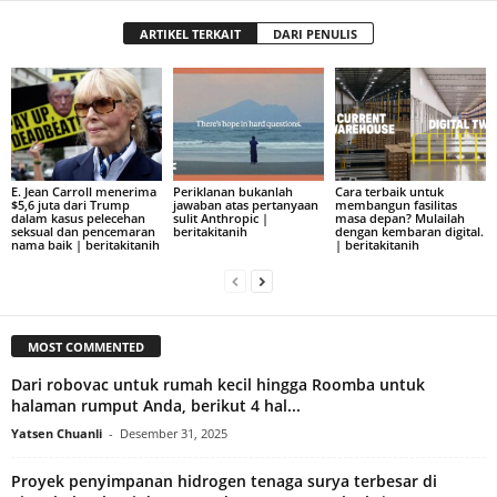
ARTIKEL TERKAIT
DARI PENULIS
E. Jean Carroll menerima
Periklanan bukanlah
Cara terbaik untuk
$5,6 juta dari Trump
jawaban atas pertanyaan
membangun fasilitas
dalam kasus pelecehan
sulit Anthropic |
masa depan? Mulailah
seksual dan pencemaran
beritakitanih
dengan kembaran digital.
nama baik | beritakitanih
| beritakitanih
MOST COMMENTED
Dari robovac untuk rumah kecil hingga Roomba untuk
halaman rumput Anda, berikut 4 hal...
Yatsen Chuanli
-
Desember 31, 2025
Proyek penyimpanan hidrogen tenaga surya terbesar di