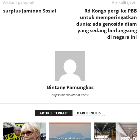
Artikulli paraprak
Artikulli tjetër
surplus Jaminan Sosial
Rd Kongo pergi ke PBB
untuk memperingatkan
dunia: ada genosida diam
yang sedang berlangsung
di negara ini
Bintang Pamungkas
https://beritakitanih.com/
ARTIKEL TERKAIT
DARI PENULIS