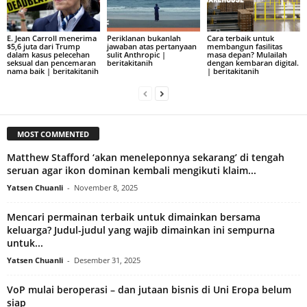
E. Jean Carroll menerima
Periklanan bukanlah
Cara terbaik untuk
$5,6 juta dari Trump
jawaban atas pertanyaan
membangun fasilitas
dalam kasus pelecehan
sulit Anthropic |
masa depan? Mulailah
seksual dan pencemaran
beritakitanih
dengan kembaran digital.
nama baik | beritakitanih
| beritakitanih
MOST COMMENTED
Matthew Stafford ‘akan meneleponnya sekarang’ di tengah
seruan agar ikon dominan kembali mengikuti klaim...
Yatsen Chuanli
-
November 8, 2025
Mencari permainan terbaik untuk dimainkan bersama
keluarga? Judul-judul yang wajib dimainkan ini sempurna
untuk...
Yatsen Chuanli
-
Desember 31, 2025
VoP mulai beroperasi – dan jutaan bisnis di Uni Eropa belum
siap