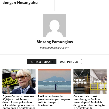
dengan Netanyahu
Bintang Pamungkas
https://beritakitanih.com/
ARTIKEL TERKAIT
DARI PENULIS
E. Jean Carroll menerima
Periklanan bukanlah
Cara terbaik untuk
$5,6 juta dari Trump
jawaban atas pertanyaan
membangun fasilitas
dalam kasus pelecehan
sulit Anthropic |
masa depan? Mulailah
seksual dan pencemaran
beritakitanih
dengan kembaran digital.
nama baik | beritakitanih
| beritakitanih