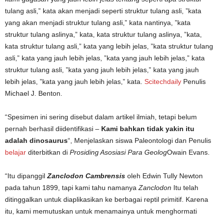
tulang asli,” kata akan menjadi seperti struktur tulang asli, ”kata
yang akan menjadi struktur tulang asli,” kata nantinya, ”kata
struktur tulang aslinya,” kata, kata struktur tulang aslinya, ”kata,
kata struktur tulang asli,” kata yang lebih jelas, ”kata struktur tulang
asli,” kata yang jauh lebih jelas, ”kata yang jauh lebih jelas,” kata
struktur tulang asli, ”kata yang jauh lebih jelas,” kata yang jauh
lebih jelas, ”kata yang jauh lebih jelas,” kata.
Scitechdaily
Penulis
Michael J. Benton.
“Spesimen ini sering disebut dalam artikel ilmiah, tetapi belum
pernah berhasil diidentifikasi –
Kami bahkan tidak yakin itu
adalah dinosaurus
“, Menjelaskan siswa Paleontologi dan Penulis
belajar
diterbitkan di
Prosiding Asosiasi Para Geolog
Owain Evans.
“Itu dipanggil
Zanclodon Cambrensis
oleh Edwin Tully Newton
pada tahun 1899, tapi kami tahu namanya
Zanclodon
Itu telah
ditinggalkan untuk diaplikasikan ke berbagai reptil primitif. Karena
itu, kami memutuskan untuk menamainya untuk menghormati