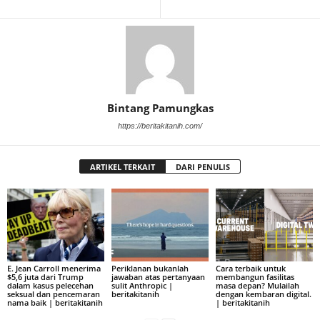
Bintang Pamungkas
https://beritakitanih.com/
ARTIKEL TERKAIT
DARI PENULIS
E. Jean Carroll menerima
Periklanan bukanlah
Cara terbaik untuk
$5,6 juta dari Trump
jawaban atas pertanyaan
membangun fasilitas
dalam kasus pelecehan
sulit Anthropic |
masa depan? Mulailah
seksual dan pencemaran
beritakitanih
dengan kembaran digital.
nama baik | beritakitanih
| beritakitanih