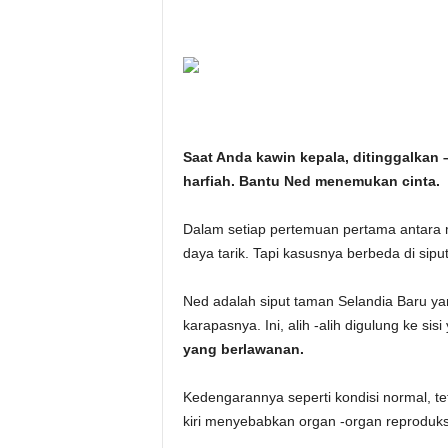
i
t
a
n
Saat Anda kawin kepala, ditinggalkan
harfiah. Bantu Ned menemukan cinta.
i
Dalam setiap pertemuan pertama antara m
h
daya tarik. Tapi kasusnya berbeda di sip
.
Ned adalah siput taman Selandia Baru y
c
karapasnya. Ini, alih -alih digulung ke sis
yang berlawanan.
o
Kedengarannya seperti kondisi normal, te
m
kiri menyebabkan organ -organ reproduksi