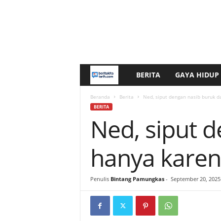
BERITA
GAYA HIDUP
b
e
Beranda
Berita
Ned, siput dengan nasib buruk da
BERITA
Ned, siput d
r
i
hanya karena
t
Penulis
Bintang Pamungkas
-
September 20, 2025
a
k