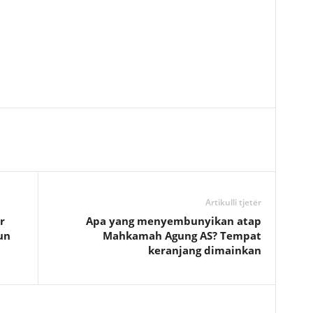
Artikulli tjetër
r
Apa yang menyembunyikan atap
un
Mahkamah Agung AS? Tempat
keranjang dimainkan