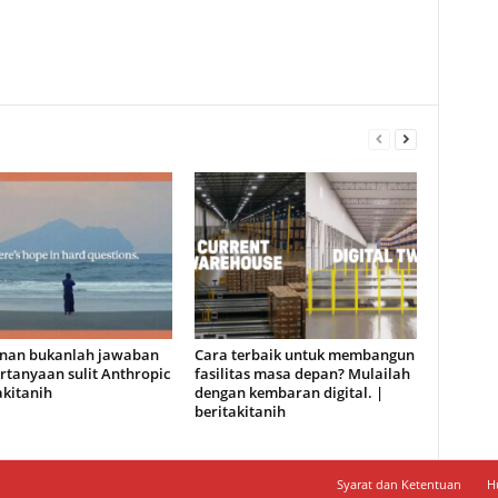
anan bukanlah jawaban
Cara terbaik untuk membangun
rtanyaan sulit Anthropic
fasilitas masa depan? Mulailah
akitanih
dengan kembaran digital. |
beritakitanih
Syarat dan Ketentuan
H