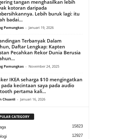
ering tangan menghasilkan lebih
ak kotoran daripada
ersihkannya. Lebih buruk lagi: itu
ah badai...
ng Pamungkas
-
Januari 19, 2026
andingan Terbanyak Dalam
hun, Daftar Lengkap: Kapten
stan Pecahkan Rekor Dunia Berusia
ahun...
ng Pamungkas
-
November 24, 2025
ker IKEA seharga $10 mengingatkan
 pada kecintaan saya pada audio
tooth pertama kali...
n Chuanli
-
Januari 16, 2026
PULAR CATEGORY
15823
aga
12927
logi