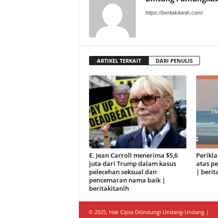
https://beritakitanih.com/
ARTIKEL TERKAIT
DARI PENULIS
E. Jean Carroll menerima $5,6
Perikl
juta dari Trump dalam kasus
atas pe
pelecehan seksual dan
| berit
pencemaran nama baik |
beritakitanih
© 2025, Hak Cipta Dilindungi Undang-Undang |