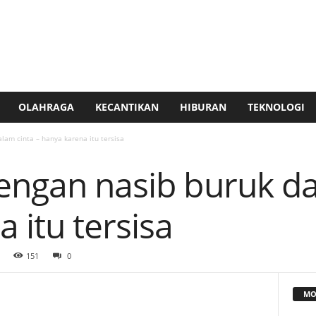
OLAHRAGA
KECANTIKAN
HIBURAN
TEKNOLOGI
lam cinta – hanya karena itu tersisa
engan nasib buruk da
 itu tersisa
151
0
MO