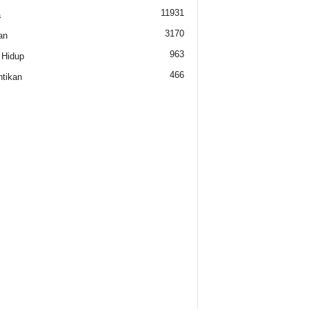
11931
a
3170
an
963
 Hidup
466
tikan