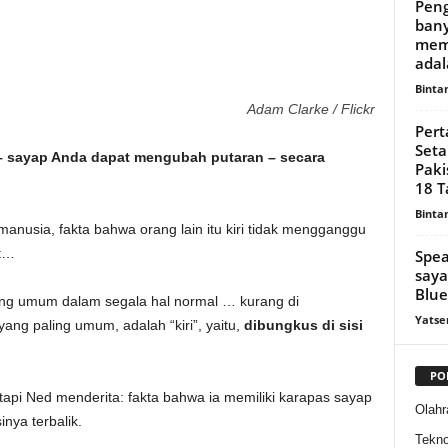
Peng
bany
memb
adal
Binta
Adam Clarke / Flickr
Pert
Seta
 – sayap Anda dapat mengubah putaran – secara
Paki
18 T
Binta
anusia, fakta bahwa orang lain itu kiri tidak mengganggu
ut…
Spea
saya
Blue
ang umum dalam segala hal normal … kurang di
Yatse
i yang paling umum, adalah “kiri”, yaitu,
dibungkus di sisi
PO
tapi Ned menderita: fakta bahwa ia memiliki karapas sayap
Olahr
nya terbalik.
Tekno