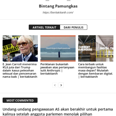
Bintang Pamungkas
https://beritakitanih.com/
ARTIKEL TERKAIT
DARI PENULIS
E. Jean Carroll menerima
Periklanan bukanlah
Cara terbaik untuk
$5,6 juta dari Trump
jawaban atas pertanyaan
membangun fasilitas
dalam kasus pelecehan
sulit Anthropic |
masa depan? Mulailah
seksual dan pencemaran
beritakitanih
dengan kembaran digital.
nama baik | beritakitanih
| beritakitanih
MOST COMMENTED
Undang-undang pengawasan AS akan berakhir untuk pertama
kalinya setelah anggota parlemen menolak pilihan