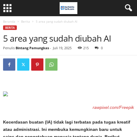
Beranda
Berita
5 area yang sudah diubah AI
BERITA
5 area yang sudah diubah AI
Penulis
Bintang Pamungkas
-
Juli 19, 2025
215
0
rawpixel.com/Freepik
Kecerdasan buatan (IA) tidak lagi terbatas pada tugas kreatif
atau administrasi. Ini membuka kemungkinan baru untuk
sains dan pengetahuan manusia tentang dunia. Berikut