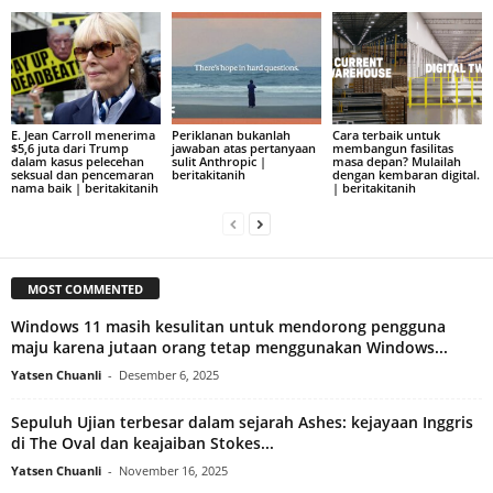
E. Jean Carroll menerima
Periklanan bukanlah
Cara terbaik untuk
$5,6 juta dari Trump
jawaban atas pertanyaan
membangun fasilitas
dalam kasus pelecehan
sulit Anthropic |
masa depan? Mulailah
seksual dan pencemaran
beritakitanih
dengan kembaran digital.
nama baik | beritakitanih
| beritakitanih
MOST COMMENTED
Windows 11 masih kesulitan untuk mendorong pengguna
maju karena jutaan orang tetap menggunakan Windows...
Yatsen Chuanli
-
Desember 6, 2025
Sepuluh Ujian terbesar dalam sejarah Ashes: kejayaan Inggris
di The Oval dan keajaiban Stokes...
Yatsen Chuanli
-
November 16, 2025