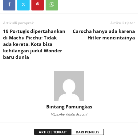
Artikulli paraprak
Artikulli tjetër
19 Portugis dipertahankan
Carocha hanya ada karena
di Machu Picchu: Tidak
Hitler mencintainya
ada kereta. Kota bisa
kehilangan judul Wonder
baru dunia
Bintang Pamungkas
https://beritakitanih.com/
ARTIKEL TERKAIT
DARI PENULIS