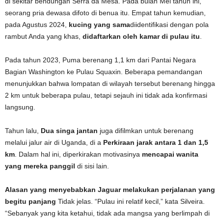
di sekitar bendungan Serra da Mesa. Pada bulan Mei tahun ini,
seorang pria dewasa difoto di benua itu. Empat tahun kemudian,
pada Agustus 2024,
kucing yang sama
diidentifikasi dengan pola
rambut Anda yang khas,
didaftarkan oleh kamar di pulau itu
.
Pada tahun 2023, Puma berenang 1,1 km dari Pantai Negara
Bagian Washington ke Pulau Squaxin. Beberapa pemandangan
menunjukkan bahwa lompatan di wilayah tersebut berenang hingga
2 km untuk beberapa pulau, tetapi sejauh ini tidak ada konfirmasi
langsung.
Tahun lalu,
Dua singa jantan
juga difilmkan untuk berenang
melalui jalur air di Uganda, di a
Perkiraan jarak antara 1 dan 1,5
km
. Dalam hal ini, diperkirakan motivasinya
mencapai wanita
yang mereka panggil
di sisi lain.
Alasan yang menyebabkan Jaguar melakukan perjalanan yang
begitu panjang
Tidak jelas. “Pulau ini relatif kecil,” kata Silveira.
“Sebanyak yang kita ketahui, tidak ada mangsa yang berlimpah di