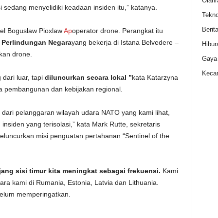
Olahr
si sedang menyelidiki keadaan insiden itu,” katanya.
Tekno
Berit
nel Boguslaw Pioxlaw
Ap
operator drone. Perangkat itu
 Perlindungan Negara
yang bekerja di Istana Belvedere –
Hibur
kan drone.
Gaya
Kecan
ari luar, tapi
diluncurkan secara lokal ”
kata Katarzyna
a pembangunan dan kebijakan regional.
r dari pelanggaran wilayah udara NATO yang kami lihat,
nsiden yang terisolasi,” kata Mark Rutte, sekretaris
eluncurkan misi penguatan pertahanan “Sentinel of the
ng sisi timur kita meningkat sebagai frekuensi.
Kami
ara kami di Rumania, Estonia, Latvia dan Lithuania.
Belum memperingatkan.