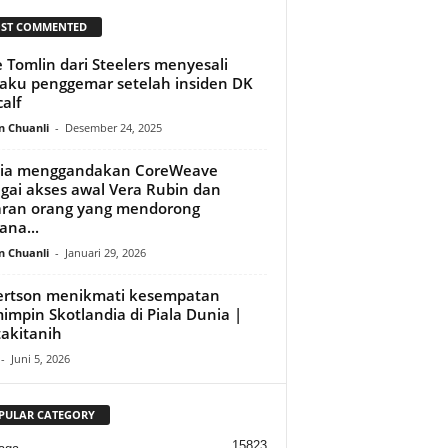
ST COMMENTED
 Tomlin dari Steelers menyesali
laku penggemar setelah insiden DK
alf
n Chuanli
-
Desember 24, 2025
dia menggandakan CoreWeave
gai akses awal Vera Rubin dan
aran orang yang mendorong
ana...
n Chuanli
-
Januari 29, 2026
ertson menikmati kesempatan
mpin Skotlandia di Piala Dunia |
takitanih
-
Juni 5, 2026
PULAR CATEGORY
15823