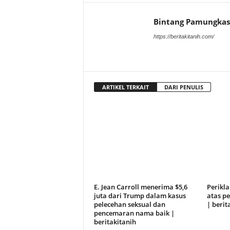
Bintang Pamungkas
https://beritakitanih.com/
ARTIKEL TERKAIT
DARI PENULIS
E. Jean Carroll menerima $5,6
Perikl
juta dari Trump dalam kasus
atas pe
pelecehan seksual dan
| berit
pencemaran nama baik |
beritakitanih