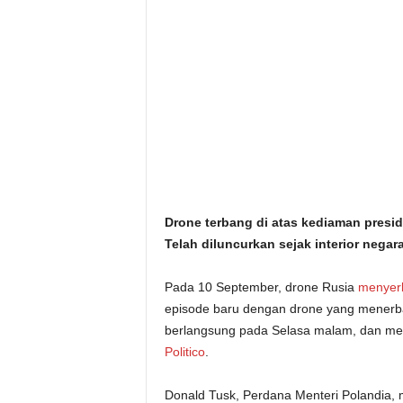
i
t
a
n
i
h
Drone terbang di atas kediaman presi
Telah diluncurkan sejak interior negara
.
Pada 10 September, drone Rusia
c
menyerb
episode baru dengan drone yang menerb
o
berlangsung pada Selasa malam, dan me
Politico
.
m
Donald Tusk, Perdana Menteri Polandia,