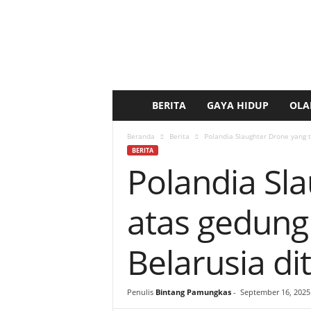
BERITA
GAYA HIDUP
OLA
b
e
Beranda
Berita
Polandia Slaughter Drone yang t
BERITA
Polandia Sl
r
i
atas gedung
t
Belarusia di
a
k
Penulis
Bintang Pamungkas
-
September 16, 2025