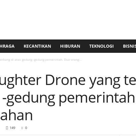
HRAGA
KECANTIKAN
HIBURAN
TEKNOLOGI
BISNI
erbang di atas gedung -gedung pemerintah. Dua orang...
aughter Drone yang te
 -gedung pemerintah
tahan
149
0