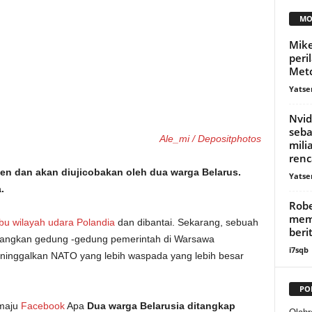
MO
Mike
peri
Metc
Yatse
Nvi
seba
Ale_mi / Depositphotos
mili
renc
den dan akan diujicobakan oleh dua warga Belarus.
Yatse
.
Rob
memi
u wilayah udara Polandia
dan dibantai. Sekarang, sebuah
beri
angkan gedung -gedung pemerintah di Warsawa
i7sqb
ninggalkan NATO yang lebih waspada yang lebih besar
PO
 maju
Facebook
Apa
Dua warga Belarusia ditangkap