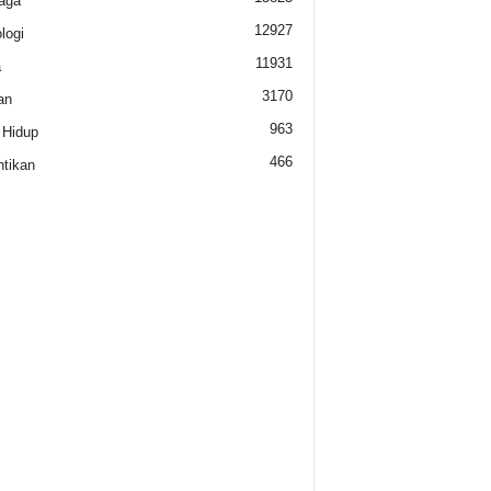
aga
12927
logi
11931
a
3170
an
963
 Hidup
466
tikan