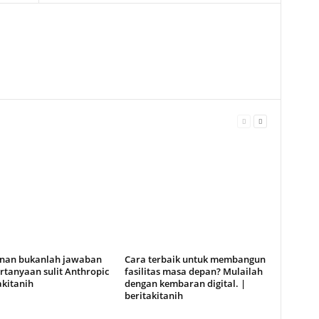
anan bukanlah jawaban
Cara terbaik untuk membangun
rtanyaan sulit Anthropic
fasilitas masa depan? Mulailah
akitanih
dengan kembaran digital. |
beritakitanih