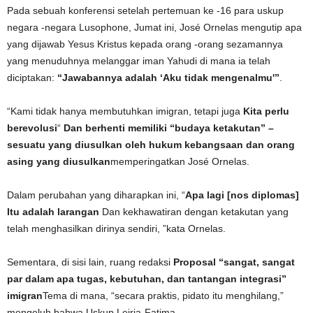
Pada sebuah konferensi setelah pertemuan ke -16 para uskup
negara -negara Lusophone, Jumat ini, José Ornelas mengutip apa
yang dijawab Yesus Kristus kepada orang -orang sezamannya
yang menuduhnya melanggar iman Yahudi di mana ia telah
diciptakan:
“Jawabannya adalah ‘Aku tidak mengenalmu'”
.
“Kami tidak hanya membutuhkan imigran, tetapi juga
Kita perlu
berevolusi
“
Dan berhenti memiliki “budaya ketakutan” –
sesuatu yang diusulkan oleh hukum kebangsaan dan orang
asing yang diusulkan
memperingatkan José Ornelas.
Dalam perubahan yang diharapkan ini, “
Apa lagi [nos diplomas]
Itu adalah larangan
Dan kekhawatiran dengan ketakutan yang
telah menghasilkan dirinya sendiri, ”kata Ornelas.
Sementara, di sisi lain, ruang redaksi
Proposal “sangat, sangat
par dalam apa tugas, kebutuhan, dan tantangan integrasi”
imigran
Tema di mana, “secara praktis, pidato itu menghilang,”
mengeluh bahwa Uskup Leiria-Fatima.