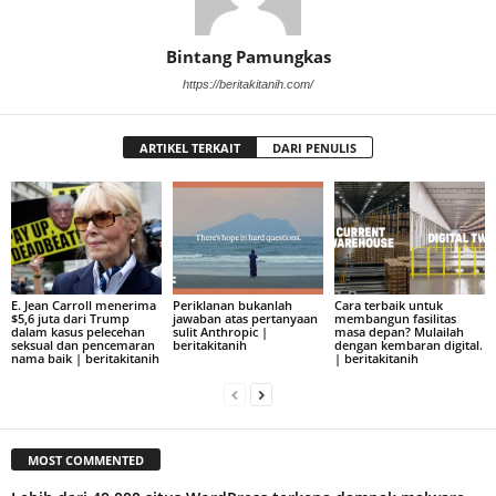
Bintang Pamungkas
https://beritakitanih.com/
ARTIKEL TERKAIT
DARI PENULIS
E. Jean Carroll menerima
Periklanan bukanlah
Cara terbaik untuk
$5,6 juta dari Trump
jawaban atas pertanyaan
membangun fasilitas
dalam kasus pelecehan
sulit Anthropic |
masa depan? Mulailah
seksual dan pencemaran
beritakitanih
dengan kembaran digital.
nama baik | beritakitanih
| beritakitanih
MOST COMMENTED