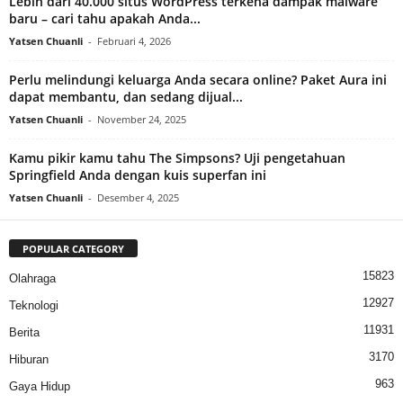
Lebih dari 40.000 situs WordPress terkena dampak malware
baru – cari tahu apakah Anda...
Yatsen Chuanli
-
Februari 4, 2026
Perlu melindungi keluarga Anda secara online? Paket Aura ini
dapat membantu, dan sedang dijual...
Yatsen Chuanli
-
November 24, 2025
Kamu pikir kamu tahu The Simpsons? Uji pengetahuan
Springfield Anda dengan kuis superfan ini
Yatsen Chuanli
-
Desember 4, 2025
POPULAR CATEGORY
15823
Olahraga
12927
Teknologi
11931
Berita
3170
Hiburan
963
Gaya Hidup