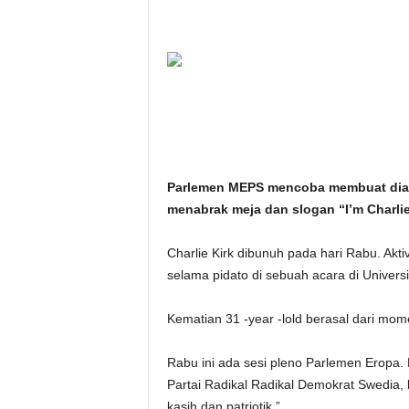
i
t
a
n
i
Parlemen MEPS mencoba membuat diam 
menabrak meja dan slogan “I’m Charli
h
.
Charlie Kirk dibunuh pada hari Rabu. Akt
selama pidato di sebuah acara di Universit
c
Kematian 31 -year -lold berasal dari mo
o
Rabu ini ada sesi pleno Parlemen Eropa. 
m
Partai Radikal Radikal Demokrat Swedia, 
kasih dan patriotik.”