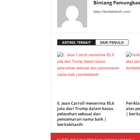
Bintang Pamungkas
https://beritakitanih.com/
ARTIKEL TERKAIT
DARI PENULIS
E. Jean Carroll menerima $5,6
Perikl
juta dari Trump dalam kasus
atas pe
pelecehan seksual dan
| berit
pencemaran nama baik |
beritakitanih
© 2025, Hak Cipta Dilindungi Undang-Undang |