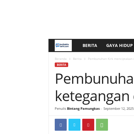
BERITA
GAYA HIDUP
b
e
Beranda
Berita
Pembunuhan Kirk menciptakan 
BERITA
Pembunuhan
r
i
ketegangan 
t
Penulis
Bintang Pamungkas
-
September 12, 2025
a
k