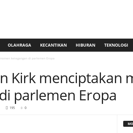
OLAHRAGA
KECANTIKAN
HIBURAN
TEKNOLOGI
momen ketegangan di parlemen Eropa
 Kirk menciptakan
di parlemen Eropa
195
0
MO