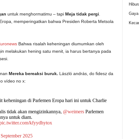
Hibur
Gaya
gan
untuk menghormatimu – tapi
Meja tidak pergi
.
n Eropa, memperingatkan bahwa Presiden Roberta Metsola
Kecan
uronews
Bahwa risalah keheningan diumumkan oleh
ngin melakukan hening satu menit, ia harus bertanya pada
esi.
anan
Mereka bereaksi buruk.
László andrás, do fidesz da
 o vídeo no x:
it keheningan di Parlemen Eropa hari ini untuk Charlie
alis tidak akan mengizinkannya,
@weimers
Parlemen
nya untuk diam.
pic.twitter.com/kfyydhytox
 September 2025