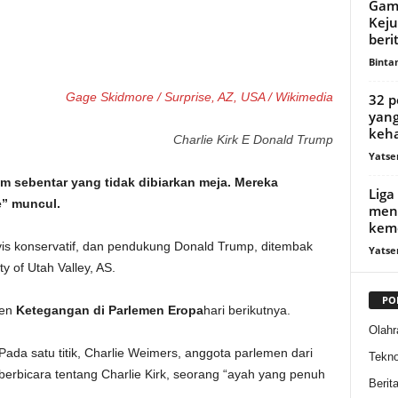
Game
Keju
beri
Binta
Gage Skidmore / Surprise, AZ, USA / Wikimedia
32 p
yang
keha
Charlie Kirk E Donald Trump
Yatse
sebentar yang tidak dibiarkan meja. Mereka
Liga
e” muncul.
men
kem
ivis konservatif, dan pendukung Donald Trump, ditembak
Yatse
y of Utah Valley, AS.
PO
men
Ketegangan di Parlemen Eropa
hari berikutnya.
Olahr
Pada satu titik, Charlie Weimers, anggota parlemen dari
Tekno
berbicara tentang Charlie Kirk, seorang “ayah yang penuh
Berit