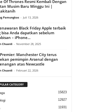
 Of Thrones Resmi Kembali Dengan
tan Musim Baru Minggu Ini |
takitanih
ng Pamungkas
-
Juli 13, 2026
enawaran Black Friday Apple terbaik
 bisa Anda dapatkan sebelum
bisan – iPhone...
n Chuanli
-
November 28, 2025
 Premier: Manchester City terus
ekan pemimpin Arsenal dengan
enangan atas Newcastle
n Chuanli
-
Februari 22, 2026
PULAR CATEGORY
15823
aga
12927
logi
11931
a