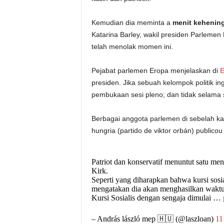
Kemudian dia meminta a
menit kehenin
Katarina Barley, wakil presiden Parleme
telah menolak momen ini.
Pejabat parlemen Eropa menjelaskan di
E
presiden. Jika sebuah kelompok politik i
pembukaan sesi pleno; dan tidak selama s
Berbagai anggota parlemen di sebelah k
hungria (partido de viktor orbán) publicou
Patriot dan konservatif menuntut satu men
Kirk.
Seperti yang diharapkan bahwa kursi sosi
mengatakan dia akan menghasilkan waktu
Kursi Sosialis dengan sengaja dimulai …
– András lászló mep 🇭🇺 (@laszloan)
11