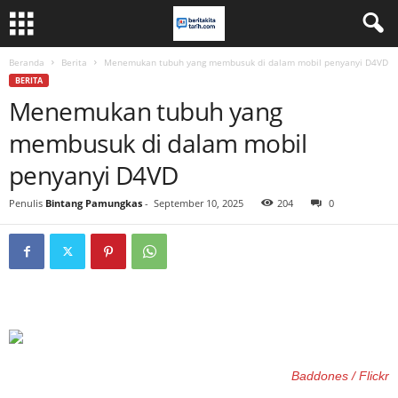
Beranda
Berita
Menemukan tubuh yang membusuk di dalam mobil penyanyi D4VD
BERITA
Menemukan tubuh yang
membusuk di dalam mobil
penyanyi D4VD
Penulis
Bintang Pamungkas
-
September 10, 2025
204
0
Baddones / Flickr