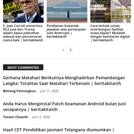
E. Jean Carroll menerima
Periklanan bukanlah
Cara terbaik untuk
$5,6 juta dari Trump
jawaban atas pertanyaan
membangun fasilitas
dalam kasus pelecehan
sulit Anthropic |
masa depan? Mulailah
seksual dan pencemaran
beritakitanih
dengan kembaran digital.
nama baik | beritakitanih
| beritakitanih
MOST COMMENTED
Gerhana Matahari Berikutnya Menghadirkan Pemandangan
Langka: Totalitas Saat Matahari Terbenam | beritakitanih
Bintang Pamungkas
-
Juli 11, 2026
Anda Harus Menginstal Patch Keamanan Android bulan Juni
secepatnya | beritakitanih
Yatsen Chuanli
-
Juni 2, 2026
Hasil CET Pendidikan Jasmani Telangana diumumkan |