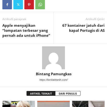
Artikulli paraprak
Artikulli tjetër
Apple menyajikan
67 kontainer jatuh dari
“lompatan terbesar yang
kapal Portugis di AS
pernah ada untuk iPhone”
Bintang Pamungkas
https://beritakitanih.com/
ARTIKEL TERKAIT
DARI PENULIS