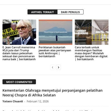
ARTIKEL TERKAIT
DARI PENULIS
E. Jean Carroll menerima
Periklanan bukanlah
Cara terbaik untuk
$5,6 juta dari Trump
jawaban atas pertanyaan
membangun fasilitas
dalam kasus pelecehan
sulit Anthropic |
masa depan? Mulailah
seksual dan pencemaran
beritakitanih
dengan kembaran digital.
nama baik | beritakitanih
| beritakitanih
MOST COMMENTED
Kementerian Olahraga menyetujui perpanjangan pelatihan
Neeraj Chopra di Afrika Selatan
Yatsen Chuanli
-
Februari 12, 2026