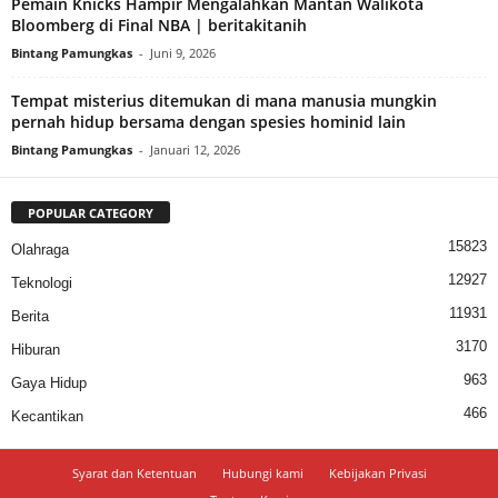
Pemain Knicks Hampir Mengalahkan Mantan Walikota
Bloomberg di Final NBA | beritakitanih
Bintang Pamungkas
-
Juni 9, 2026
Tempat misterius ditemukan di mana manusia mungkin
pernah hidup bersama dengan spesies hominid lain
Bintang Pamungkas
-
Januari 12, 2026
POPULAR CATEGORY
15823
Olahraga
12927
Teknologi
11931
Berita
3170
Hiburan
963
Gaya Hidup
466
Kecantikan
Syarat dan Ketentuan
Hubungi kami
Kebijakan Privasi