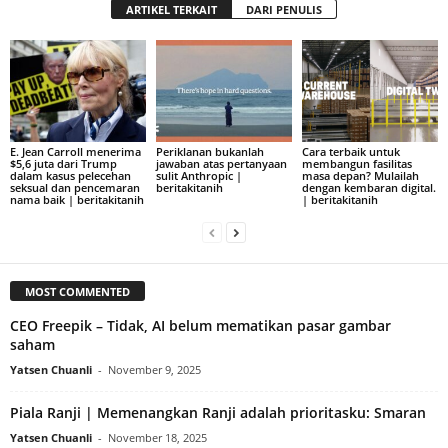
ARTIKEL TERKAIT
DARI PENULIS
E. Jean Carroll menerima
Periklanan bukanlah
Cara terbaik untuk
$5,6 juta dari Trump
jawaban atas pertanyaan
membangun fasilitas
dalam kasus pelecehan
sulit Anthropic |
masa depan? Mulailah
seksual dan pencemaran
beritakitanih
dengan kembaran digital.
nama baik | beritakitanih
| beritakitanih
MOST COMMENTED
CEO Freepik – Tidak, AI belum mematikan pasar gambar
saham
Yatsen Chuanli
-
November 9, 2025
Piala Ranji | Memenangkan Ranji adalah prioritasku: Smaran
Yatsen Chuanli
-
November 18, 2025