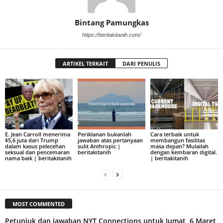
Bintang Pamungkas
https://beritakitanih.com/
ARTIKEL TERKAIT
DARI PENULIS
E. Jean Carroll menerima
Periklanan bukanlah
Cara terbaik untuk
$5,6 juta dari Trump
jawaban atas pertanyaan
membangun fasilitas
dalam kasus pelecehan
sulit Anthropic |
masa depan? Mulailah
seksual dan pencemaran
beritakitanih
dengan kembaran digital.
nama baik | beritakitanih
| beritakitanih
MOST COMMENTED
Petunjuk dan jawaban NYT Connections untuk Jumat, 6 Maret