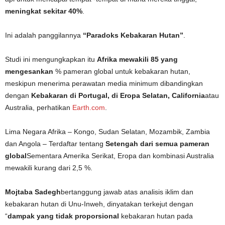
meningkat sekitar 40%
.
Ini adalah panggilannya
“Paradoks Kebakaran Hutan”
.
Studi ini mengungkapkan itu
Afrika mewakili 85 yang
mengesankan
% pameran global untuk kebakaran hutan,
meskipun menerima perawatan media minimum dibandingkan
dengan
Kebakaran di Portugal, di Eropa Selatan, California
atau
Australia, perhatikan
Earth.com
.
Lima Negara Afrika – Kongo, Sudan Selatan, Mozambik, Zambia
dan Angola – Terdaftar tentang
Setengah dari semua pameran
global
Sementara Amerika Serikat, Eropa dan kombinasi Australia
mewakili kurang dari 2,5 %.
Mojtaba Sadegh
bertanggung jawab atas analisis iklim dan
kebakaran hutan di Unu-Inweh, dinyatakan terkejut dengan
“
dampak yang tidak proporsional
kebakaran hutan pada