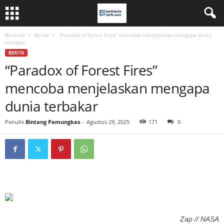
Beranda
Berita
“Paradox of Forest Fires” mencoba menjelaskan mengapa dunia
terbakar
BERITA
“Paradox of Forest Fires”
mencoba menjelaskan mengapa
dunia terbakar
Penulis
Bintang Pamungkas
-
Agustus 29, 2025
171
0
Zap // NASA