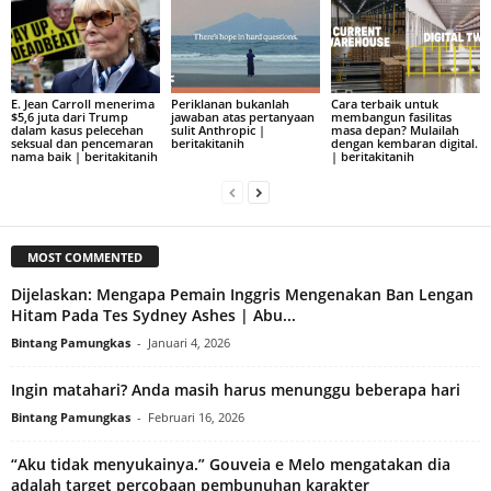
E. Jean Carroll menerima
Periklanan bukanlah
Cara terbaik untuk
$5,6 juta dari Trump
jawaban atas pertanyaan
membangun fasilitas
dalam kasus pelecehan
sulit Anthropic |
masa depan? Mulailah
seksual dan pencemaran
beritakitanih
dengan kembaran digital.
nama baik | beritakitanih
| beritakitanih
MOST COMMENTED
Dijelaskan: Mengapa Pemain Inggris Mengenakan Ban Lengan
Hitam Pada Tes Sydney Ashes | Abu...
Bintang Pamungkas
-
Januari 4, 2026
Ingin matahari? Anda masih harus menunggu beberapa hari
Bintang Pamungkas
-
Februari 16, 2026
“Aku tidak menyukainya.” Gouveia e Melo mengatakan dia
adalah target percobaan pembunuhan karakter