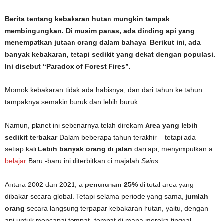
Berita tentang kebakaran hutan mungkin tampak
membingungkan. Di musim panas, ada dinding api yang
menempatkan jutaan orang dalam bahaya. Berikut ini, ada
banyak kebakaran, tetapi sedikit yang dekat dengan populasi.
Ini disebut “Paradox of Forest Fires”.
Momok kebakaran tidak ada habisnya, dan dari tahun ke tahun
tampaknya semakin buruk dan lebih buruk.
Namun, planet ini sebenarnya telah direkam
Area yang lebih
sedikit terbakar
Dalam beberapa tahun terakhir – tetapi ada
setiap kali
Lebih banyak orang di jalan
dari api, menyimpulkan a
belajar
Baru -baru ini diterbitkan di majalah
Sains
.
Antara 2002 dan 2021, a
penurunan 25%
di total area yang
dibakar secara global. Tetapi selama periode yang sama,
jumlah
orang
secara langsung terpapar kebakaran hutan, yaitu, dengan
api untuk mencapai tempat -tempat di mana mereka tinggal,