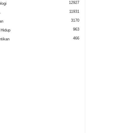
12927
logi
11931
a
3170
an
963
 Hidup
466
tikan