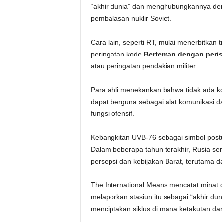
“akhir dunia” dan menghubungkannya den
pembalasan nuklir Soviet.
Cara lain, seperti RT, mulai menerbitka
peringatan kode
Berteman dengan perist
atau peringatan pendakian militer.
Para ahli menekankan bahwa tidak ada k
dapat berguna sebagai alat komunikasi da
fungsi ofensif.
Kebangkitan UVB-76 sebagai simbol postur
Dalam beberapa tahun terakhir, Rusia s
persepsi dan kebijakan Barat, terutama da
The International Means mencatat minat 
melaporkan stasiun itu sebagai “akhir dun
menciptakan siklus di mana ketakutan dan