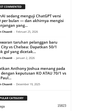
ST COMMENTED
AI sedang menguji ChatGPT versi
 per bulan — dan akhirnya mengisi
njangan yang...
n Chuanli
-
Februari 25, 2026
waran taruhan pelanggan baru
City vs Chelsea: Dapatkan 50/1
k gol yang dicetak...
n Chuanli
-
Januari 2, 2026
atkan Anthony Joshua menang pada
 dengan keputusan KO ATAU 70/1 vs
Paul...
n Chuanli
-
Desember 19, 2025
PULAR CATEGORY
15823
aga