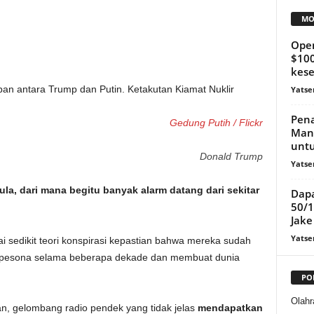
MO
Open
$100
kese
Yatse
Pena
Gedung Putih / Flickr
Man 
untu
Donald Trump
Yatse
la, dari mana begitu banyak alarm datang dari sekitar
Dap
50/1
Jake 
Yatse
ai sedikit teori konspirasi kepastian bahwa mereka sudah
erpesona selama beberapa dekade dan membuat dunia
PO
Olahr
n, gelombang radio pendek yang tidak jelas
mendapatkan