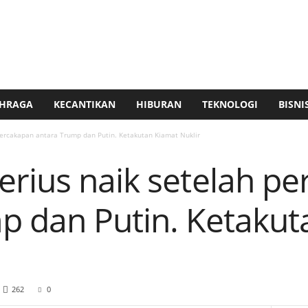
HRAGA
KECANTIKAN
HIBURAN
TEKNOLOGI
BISNI
percakapan antara Trump dan Putin. Ketakutan Kiamat Nuklir
erius naik setelah p
p dan Putin. Ketakut
262
0