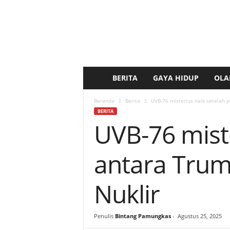
BERITA
GAYA HIDUP
OLA
b
e
Beranda
Berita
UVB-76 misterius naik setelah 
BERITA
UVB-76 mist
r
i
antara Trum
t
Nuklir
a
k
Penulis
Bintang Pamungkas
-
Agustus 25, 2025