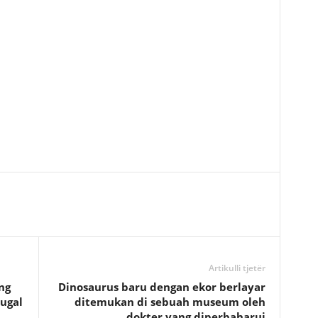
Artikulli tjetër
ng
Dinosaurus baru dengan ekor berlayar
ugal
ditemukan di sebuah museum oleh
dokter yang diperbaharui