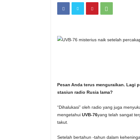
i
t
a
n
i
h
Pesan Anda terus menguraikan. Lagi pu
.
stasiun radio Rusia lama?
c
“Dihalukasi” oleh radio yang juga menyuk
o
mengetahui
UVB-76
yang telah sangat t
takut.
m
Setelah bertahun -tahun dalam keheninga