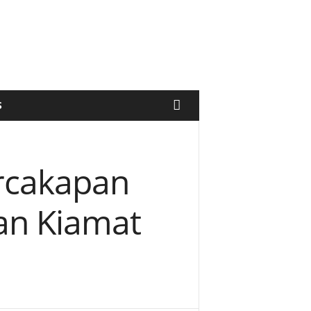
S
ercakapan
an Kiamat