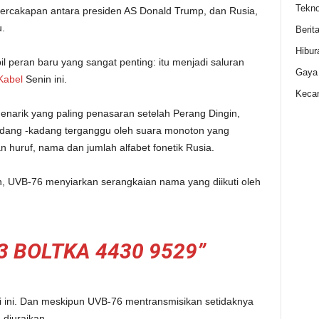
Tekno
 percakapan antara presiden AS Donald Trump, dan Rusia,
u.
Berit
Hibur
l peran baru yang sangat penting: itu menjadi saluran
Gaya
Kabel
Senin ini.
Kecan
enarik yang paling penasaran setelah Perang Dingin,
kadang -kadang terganggu oleh suara monoton yang
n huruf, nama dan jumlah alfabet fonetik Rusia.
n, UVB-76 menyiarkan serangkaian nama yang diikuti oleh
3 BOLTKA 4430 9529”
ri ini. Dan meskipun UVB-76 mentransmisikan setidaknya
 diuraikan.