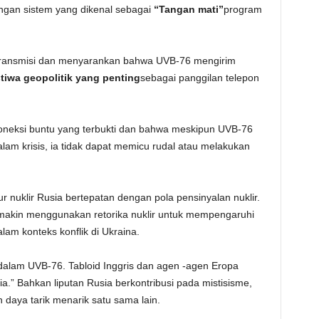
gan sistem yang dikenal sebagai
“Tangan mati”
program
n transmisi dan menyarankan bahwa UVB-76 mengirim
iwa geopolitik yang penting
sebagai panggilan telepon
oneksi buntu yang terbukti dan bahwa meskipun UVB-76
lam krisis, ia tidak dapat memicu rudal atau melakukan
 nuklir Rusia bertepatan dengan pola pensinyalan nuklir.
emakin menggunakan retorika nuklir untuk mempengaruhi
lam konteks konflik di Ukraina.
dalam UVB-76. Tabloid Inggris dan agen -agen Eropa
ia.” Bahkan liputan Rusia berkontribusi pada mistisisme,
 daya tarik menarik satu sama lain.