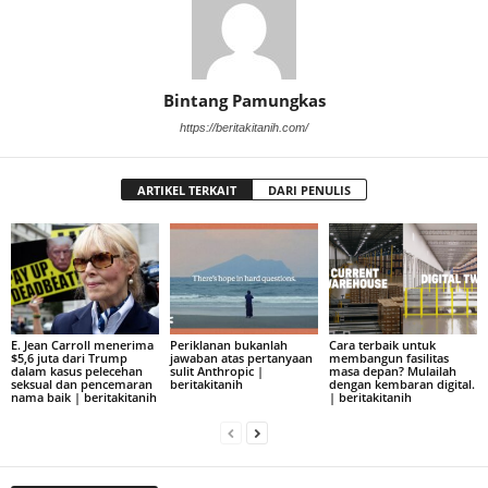
Bintang Pamungkas
https://beritakitanih.com/
ARTIKEL TERKAIT
DARI PENULIS
E. Jean Carroll menerima
Periklanan bukanlah
Cara terbaik untuk
$5,6 juta dari Trump
jawaban atas pertanyaan
membangun fasilitas
dalam kasus pelecehan
sulit Anthropic |
masa depan? Mulailah
seksual dan pencemaran
beritakitanih
dengan kembaran digital.
nama baik | beritakitanih
| beritakitanih