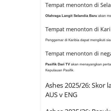
Tempat menonton di Sela
Olahraga Langit Selandia Baru
akan men
Tempat menonton di Kari
Penggemar di Karibia dapat mengikuti si
Tempat menonton di nega
Pasifik Dari TV
akan menayangkan pertan
Kepulauan Pasifik.
Ashes 2025/26: Skor 
AUS v ENG