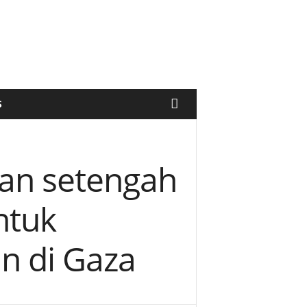
S
an setengah
ntuk
n di Gaza