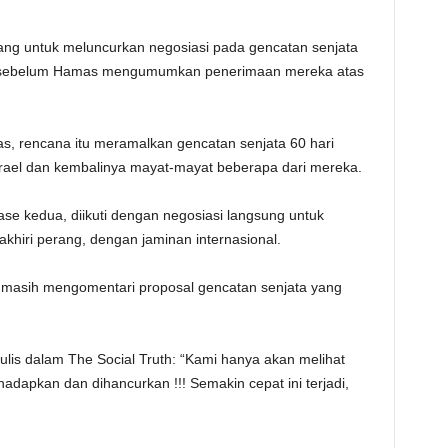
uang untuk meluncurkan negosiasi pada gencatan senjata
 sebelum Hamas mengumumkan penerimaan mereka atas
s, rencana itu meramalkan gencatan senjata 60 hari
rael dan kembalinya mayat-mayat beberapa dari mereka.
fase kedua, diikuti dengan negosiasi langsung untuk
khiri perang, dengan jaminan internasional.
ng masih mengomentari proposal gencatan senjata yang
lis dalam The Social Truth: “Kami hanya akan melihat
adapkan dan dihancurkan !!! Semakin cepat ini terjadi,