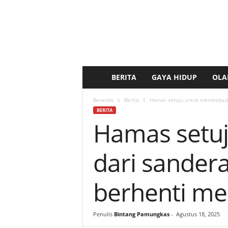
BERITA
GAYA HIDUP
OLA
b
e
Beranda
Berita
Hamas setuju untuk membebaska
BERITA
Hamas setu
r
i
dari sander
t
berhenti me
a
k
Penulis
Bintang Pamungkas
-
Agustus 18, 2025