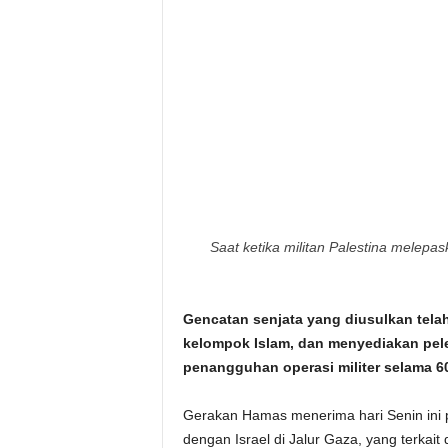
i
t
a
n
i
h
Saat ketika militan Palestina melepa
.
Gencatan senjata yang diusulkan tela
c
kelompok Islam, dan menyediakan pele
o
penangguhan operasi militer selama 60
m
Gerakan Hamas menerima hari Senin ini p
dengan Israel di Jalur Gaza, yang terkai