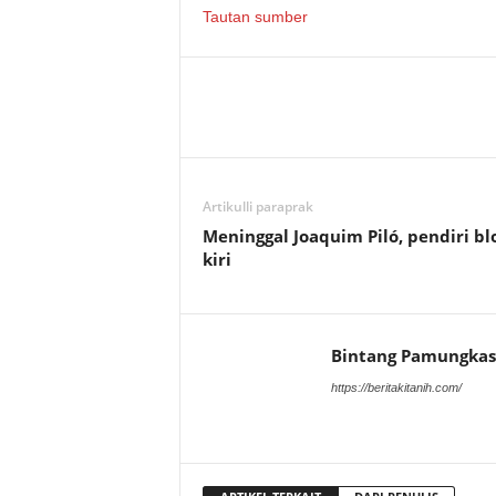
Tautan sumber
Artikulli paraprak
Meninggal Joaquim Piló, pendiri bl
kiri
Bintang Pamungkas
https://beritakitanih.com/