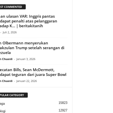
ST COMMENTED
nan ulasan VAR: Inggris pantas
apat penalti atas pelanggaran
adap K… | beritakitanih
-
Juli 2, 2026
th Olbermann menyerukan
kzulan Trump setelah serangan di
ezuela
n Chuanli
-
Januari 3, 2026
catan Bills, Sean McDermott,
apat teguran dari juara Super Bowl
n Chuanli
-
Januari 22, 2026
PULAR CATEGORY
15823
aga
12927
logi