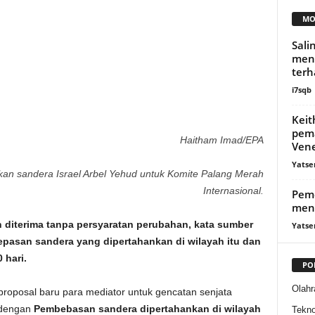
MO
Sali
mend
terh
i7sqb
Kei
pema
Haitham Imad/EPA
Ven
Yatse
skan sandera Israel Arbel Yehud untuk Komite Palang Merah
Internasional.
Peme
mend
h diterima tanpa persyaratan perubahan, kata sumber
Yatse
pasan sandera yang dipertahankan di wilayah itu dan
 hari.
PO
Olahr
roposal baru para mediator untuk gencatan senjata
t dengan
Pembebasan sandera dipertahankan di wilayah
Tekno