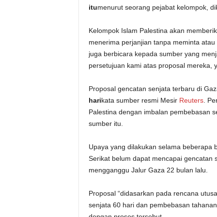
itu
menurut seorang pejabat kelompok, dik
Kelompok Islam Palestina akan memberi
menerima perjanjian tanpa meminta atau
juga berbicara kepada sumber yang menj
persetujuan kami atas proposal mereka, y
Proposal gencatan senjata terbaru di Ga
hari
kata sumber resmi Mesir
Reuters
. Pe
Palestina dengan imbalan pembebasan set
sumber itu.
Upaya yang dilakukan selama beberapa bu
Serikat belum dapat mencapai gencatan s
mengganggu Jalur Gaza 22 bulan lalu.
Proposal “didasarkan pada rencana utusa
senjata 60 hari dan pembebasan tahanan 
dengan proses tersebut.