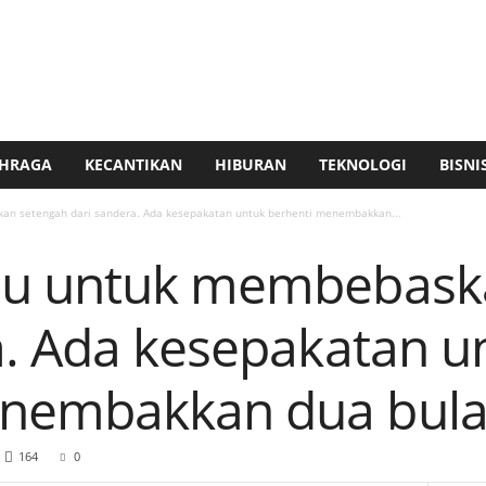
HRAGA
KECANTIKAN
HIBURAN
TEKNOLOGI
BISNI
n setengah dari sandera. Ada kesepakatan untuk berhenti menembakkan...
ju untuk membebask
a. Ada kesepakatan u
nembakkan dua bula
164
0