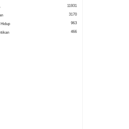
11931
a
3170
an
963
 Hidup
466
tikan