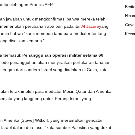
utip oleh agen Prancis AFP.
Berit
Hibur
kan jawaban untuk mengkonfirmasi bahwa mereka telah
Gaya
 memerlukan perubahan apa pun pada itu,
Al Jazera
yang
amin bahwa “kami memberi tahu para mediator tentang
Kecan
ang disajikan kemarin.”
za termasuk
Penangguhan operasi militer selama 60
riode penangguhan akan menyiratkan pertukaran tahanan
engah dari sandera Israel yang diadakan di Gaza, kata
lan terakhir oleh para mediator Mesir, Qatar dan Amerika
enjata yang langgeng untuk Perang Israel yang
n Amerika [Steve] Witkoff, yang meramalkan gencatan
Israel dalam dua fase, ”kata sumber Palestina yang dekat