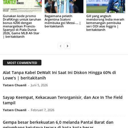
Gunakan kode promo
Bagaimana pelatih
Gill yang angkuh
DraftKings untuk taruhan
Argentina Scaloni
mendorong India meraih
bonus $200 dengan
membuka gol Messi-… |
kemenangan pembuka
menargetkan Prancis-
beritakitanih
seri ODI atas Inggris |
Spanyol di Piala Dunia
beritakitanih
2026, Game MLB All-Star
| beritakitanih
MOST COMMENTED
Alat Tanpa Kabel DeWalt Ini Saat Ini Diskon Hingga 60% di
Lowe’s | beritakitanih
Yatsen Chuanli
-
Juni 5, 2026
Sayap Keempat, Kekacauan Terorganisir, dan Ace In The Field
tampil
Yatsen Chuanli
-
Februari 7, 2026
Gempa besar berkekuatan 6,0 melanda Pantai Barat dan
gelombang kejutnya terasa di kota-kota besar