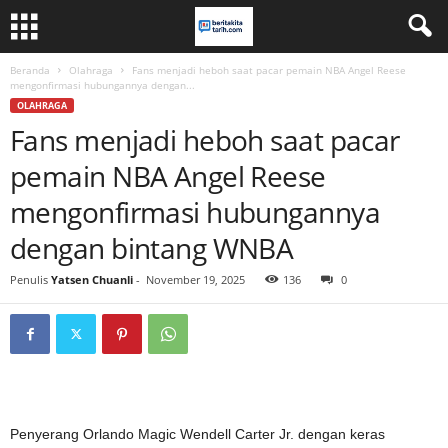
Beranda
Olahraga
Fans menjadi heboh saat pacar pemain NBA Angel Reese
mengonfirmasi hubungannya dengan...
OLAHRAGA
Fans menjadi heboh saat pacar
pemain NBA Angel Reese
mengonfirmasi hubungannya
dengan bintang WNBA
Penulis
Yatsen Chuanli
-
November 19, 2025
136
0
Penyerang Orlando Magic Wendell Carter Jr. dengan keras