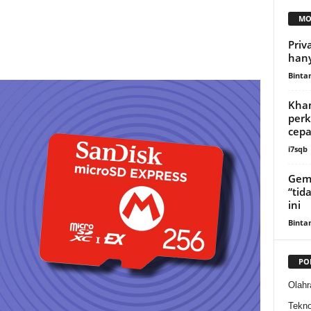
MO
Priv
hany
Binta
Kham
perk
cepa
i7sqb
Gemp
“tid
ini
Binta
PO
Olahr
Tekno