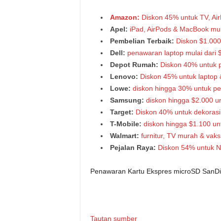
Amazon:
Diskon 45% untuk TV, Ai
Apel:
iPad, AirPods & MacBook mul
Pembelian Terbaik:
Diskon $1.000
Dell:
penawaran laptop mulai dari 
Depot Rumah:
Diskon 40% untuk p
Lenovo:
Diskon 45% untuk laptop &
Lowe:
diskon hingga 30% untuk per
Samsung:
diskon hingga $2.000 un
Target:
Diskon 40% untuk dekorasi, 
T-Mobile:
diskon hingga $1.100 un
Walmart:
furnitur, TV murah & vaks
Pejalan Raya:
Diskon 54% untuk Nat
Penawaran Kartu Ekspres microSD SanDisk
Tautan sumber