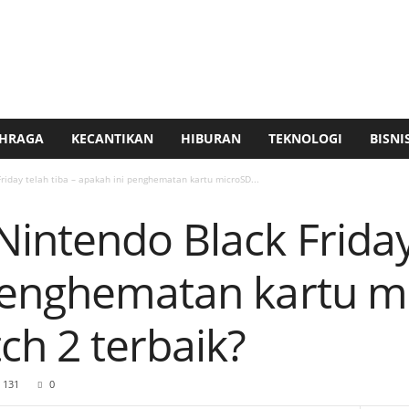
HRAGA
KECANTIKAN
HIBURAN
TEKNOLOGI
BISNI
iday telah tiba – apakah ini penghematan kartu microSD...
ntendo Black Friday 
penghematan kartu m
ch 2 terbaik?
131
0