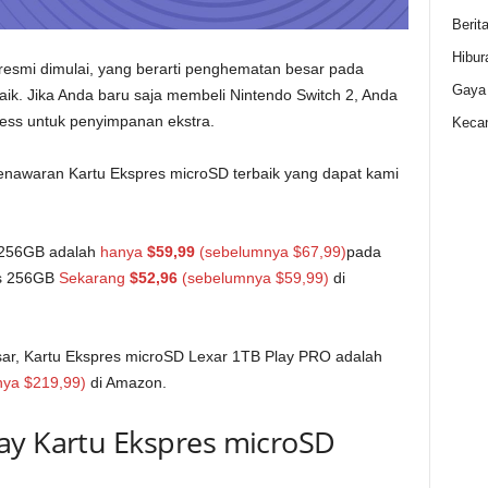
Berit
Hibur
resmi dimulai, yang berarti penghematan besar pada
Gaya
ik. Jika Anda baru saja membeli Nintendo Switch 2, Anda
ess untuk penyimpanan ekstra.
Kecan
enawaran Kartu Ekspres microSD terbaik yang dapat kami
k 256GB adalah
hanya
$59,99
(sebelumnya $67,99)
pada
ss 256GB
Sekarang
$52,96
(sebelumnya $59,99)
di
sar, Kartu Ekspres microSD Lexar 1TB Play PRO adalah
ya $219,99)
di Amazon.
ay Kartu Ekspres microSD