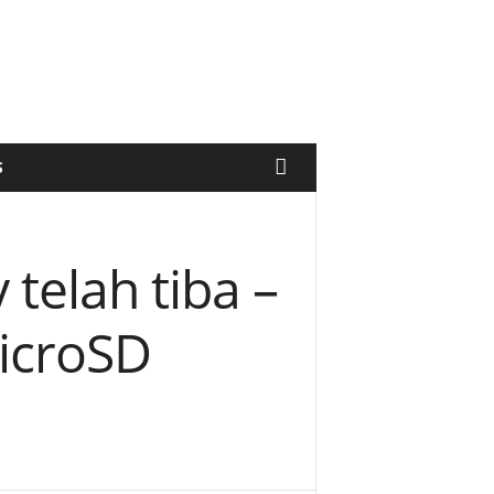
S
telah tiba –
icroSD