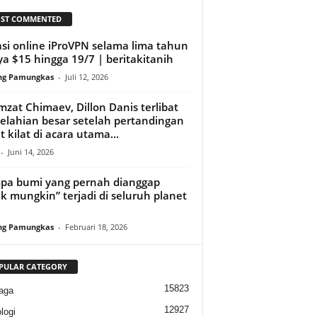
ST COMMENTED
asi online iProVPN selama lima tahun
a $15 hingga 19/7 | beritakitanih
ng Pamungkas
-
Juli 12, 2026
zat Chimaev, Dillon Danis terlibat
elahian besar setelah pertandingan
t kilat di acara utama...
-
Juni 14, 2026
a bumi yang pernah dianggap
ak mungkin” terjadi di seluruh planet
ng Pamungkas
-
Februari 18, 2026
PULAR CATEGORY
15823
aga
12927
logi