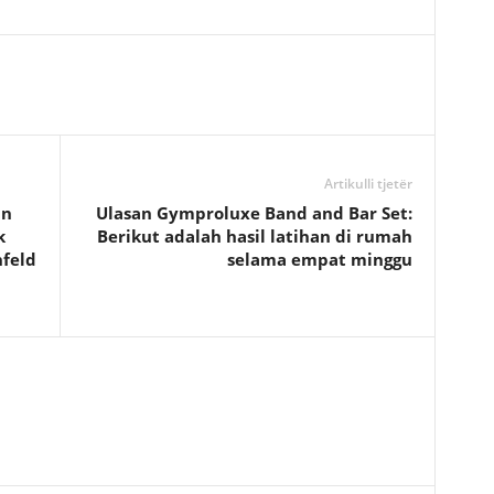
Artikulli tjetër
an
Ulasan Gymproluxe Band and Bar Set:
k
Berikut adalah hasil latihan di rumah
nfeld
selama empat minggu