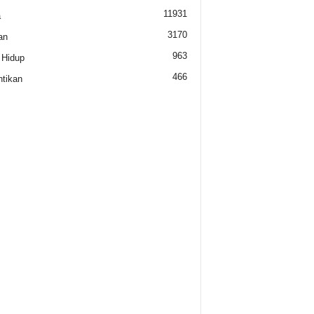
11931
a
3170
an
963
 Hidup
466
tikan