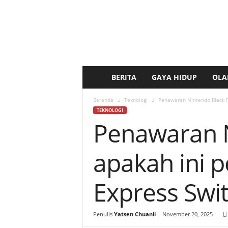
BERITA
GAYA HIDUP
OLA
b
e
Beranda
Teknologi
Penawaran Nintendo Black Fr
TEKNOLOGI
Penawaran Ni
r
i
apakah ini 
t
Express Swit
a
k
Penulis
Yatsen Chuanli
-
November 20, 2025