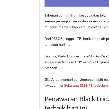
Tahunan
Jumat Hitam
kesepakatan telah 
semua perangkat keras dan aksesori terba
mungkin memerlukan kartu microSD Expr
Dari 256GB hingga 1TB, berikut adalah p
temukan hari ini.
Saat ini, Kartu Ekspres microSD SanDis
Amazon
sedangkan PNY microSD Expre
Amazon.
Jika Anda mencari penyimpanan lebih be
jawabannya
Sekarang
$199,49
(sebelumn
Penawaran Black Frid
terbaik hari ini