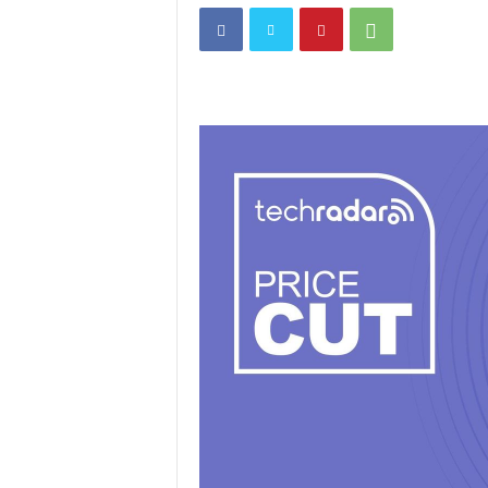
i
t
a
n
i
h
.
c
o
m