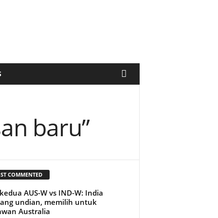
S
san baru”
ST COMMENTED
kedua AUS-W vs IND-W: India
ng undian, memilih untuk
wan Australia