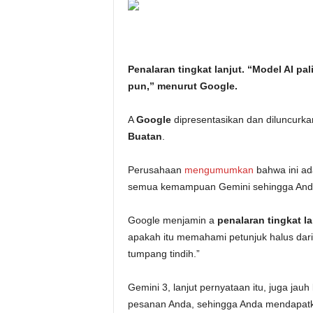
i
t
Penalaran tingkat lanjut. “Model AI 
a
pun,” menurut Google.
n
A
Google
dipresentasikan dan diluncurka
i
Buatan
.
h
Perusahaan
mengumumkan
bahwa ini ad
semua kemampuan Gemini sehingga Anda
.
Google menjamin a
penalaran tingkat la
c
apakah itu memahami petunjuk halus dari 
tumpang tindih.”
o
m
Gemini 3, lanjut pernyataan itu, juga jauh
pesanan Anda, sehingga Anda mendapatkan