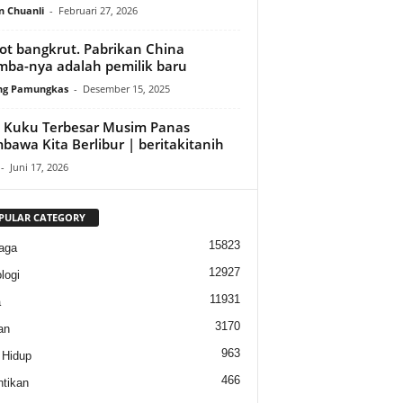
n Chuanli
-
Februari 27, 2026
ot bangkrut. Pabrikan China
ba-nya adalah pemilik baru
ng Pamungkas
-
Desember 15, 2025
 Kuku Terbesar Musim Panas
awa Kita Berlibur | beritakitanih
-
Juni 17, 2026
PULAR CATEGORY
15823
aga
12927
logi
11931
a
3170
an
963
 Hidup
466
tikan