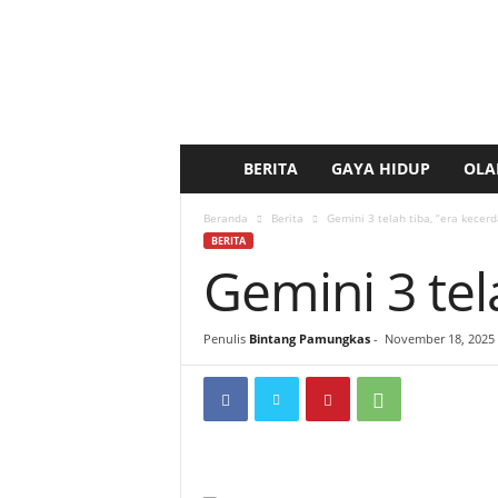
BERITA
GAYA HIDUP
OLA
b
e
Beranda
Berita
Gemini 3 telah tiba, “era kecer
BERITA
Gemini 3 tel
r
i
Penulis
Bintang Pamungkas
-
November 18, 2025
t
a
k