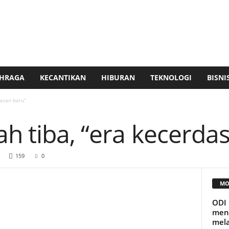
HRAGA
KECANTIKAN
HIBURAN
TEKNOLOGI
BISNI
dasan baru”
ah tiba, “era kecerda
159
0
MO
ODI 
mena
mela