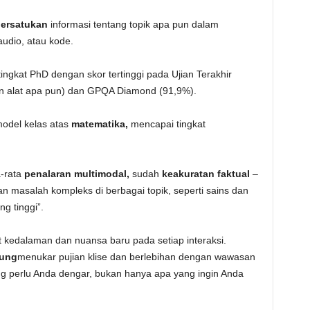
ersatukan
informasi tentang topik apa pun dalam
audio, atau kode.
ngkat PhD dengan skor tertinggi pada Ujian Terakhir
 alat apa pun) dan GPQA Diamond (91,9%).
model kelas atas
matematika,
mencapai tingkat
a-rata
penalaran multimodal,
sudah
keakuratan faktual
–
masalah kompleks di berbagai topik, seperti sains dan
g tinggi”.
t kedalaman dan nuansa baru pada setiap interaksi.
sung
menukar pujian klise dan berlebihan dengan wawasan
g perlu Anda dengar, bukan hanya apa yang ingin Anda