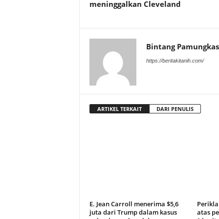
meninggalkan Cleveland
Bintang Pamungkas
https://beritakitanih.com/
ARTIKEL TERKAIT
DARI PENULIS
E. Jean Carroll menerima $5,6
Perikl
juta dari Trump dalam kasus
atas pe