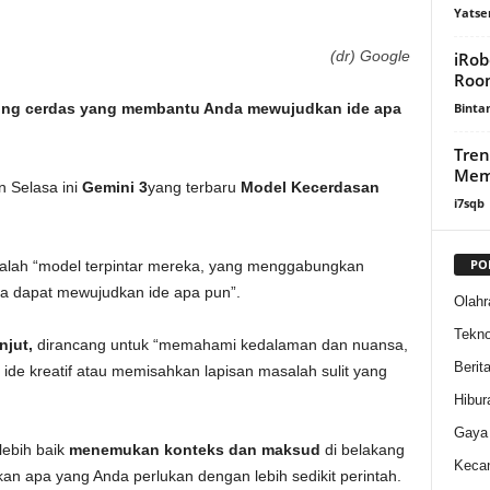
Yatse
(dr) Google
iRob
Room
Binta
paling cerdas yang membantu Anda mewujudkan ide apa
Tren
Memb
n Selasa ini
Gemini 3
yang terbaru
Model Kecerdasan
i7sqb
PO
alah “model terpintar mereka, yang menggabungkan
 dapat mewujudkan ide apa pun”.
Olahr
Tekno
njut,
dirancang untuk “memahami kedalaman dan nuansa,
Berit
ide kreatif atau memisahkan lapisan masalah sulit yang
Hibur
Gaya
 lebih baik
menemukan konteks dan maksud
di belakang
Kecan
 apa yang Anda perlukan dengan lebih sedikit perintah.