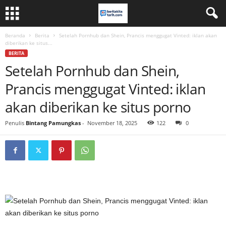
Beranda
Berita
Setelah Pornhub dan Shein, Prancis menggugat Vinted: iklan akan
diberikan ke situs...
BERITA
Setelah Pornhub dan Shein,
Prancis menggugat Vinted: iklan
akan diberikan ke situs porno
Penulis
Bintang Pamungkas
-
November 18, 2025
122
0