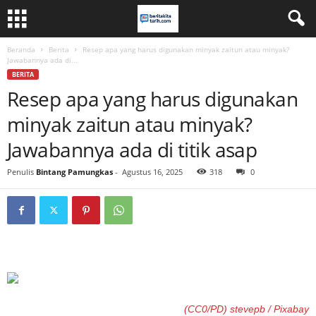
Beranda
Berita
Resep apa yang harus digunakan minyak zaitun atau minyak?
Jawabannya ada di...
BERITA
Resep apa yang harus digunakan
minyak zaitun atau minyak?
Jawabannya ada di titik asap
Penulis
Bintang Pamungkas
-
Agustus 16, 2025
318
0
(CC0/PD) stevepb / Pixabay