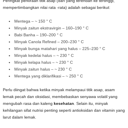
Peringkat perkiraan titik asap (dari yang terendah ke tertinggi,
mempertimbangkan nilai rata -rata) adalah sebagai berikut:
Mentega – ~ 150 ° C
Minyak zaitun ekstravirgin – 160–190 ° C
Babi Banha – 190–200 ° C
Minyak Canola Refined – 200–230 ° C
Minyak bunga matahari yang halus – 225–230 ° C
Minyak kedelai halus – ~ 230 ° C
Minyak kelapa halus – ~ 230 ° C
Minyak zaitun halus – ~ 230 ° C
Mentega yang diklarifikasi – ~ 250 ° C
Perlu diingat bahwa ketika minyak melampaui titik asap, asam
lemak pecah dan oksidasi, membebaskan senyawa volatil yang
mengubah rasa dan kaleng
kesehatan
. Selain itu, minyak
kehilangan sifat nutrisi penting seperti antioksidan dan vitamin yang
larut dalam lemak.