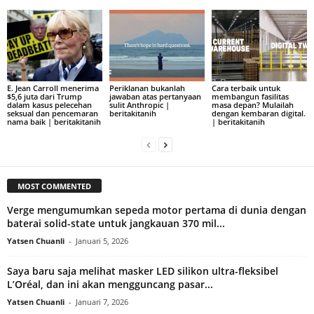
E. Jean Carroll menerima
Periklanan bukanlah
Cara terbaik untuk
$5,6 juta dari Trump
jawaban atas pertanyaan
membangun fasilitas
dalam kasus pelecehan
sulit Anthropic |
masa depan? Mulailah
seksual dan pencemaran
beritakitanih
dengan kembaran digital.
nama baik | beritakitanih
| beritakitanih
MOST COMMENTED
Verge mengumumkan sepeda motor pertama di dunia dengan
baterai solid-state untuk jangkauan 370 mil...
Yatsen Chuanli
-
Januari 5, 2026
Saya baru saja melihat masker LED silikon ultra-fleksibel
L’Oréal, dan ini akan mengguncang pasar...
Yatsen Chuanli
-
Januari 7, 2026