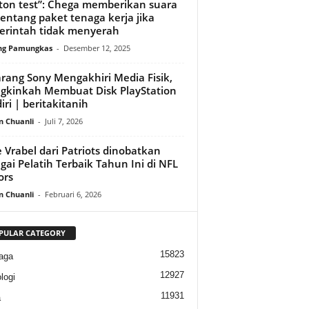
ton test”: Chega memberikan suara
ntang paket tenaga kerja jika
rintah tidak menyerah
ng Pamungkas
-
Desember 12, 2025
rang Sony Mengakhiri Media Fisik,
kinkah Membuat Disk PlayStation
iri | beritakitanih
n Chuanli
-
Juli 7, 2026
 Vrabel dari Patriots dinobatkan
gai Pelatih Terbaik Tahun Ini di NFL
ors
n Chuanli
-
Februari 6, 2026
PULAR CATEGORY
15823
aga
12927
logi
11931
a