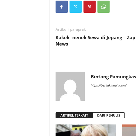
Artikulli paraprak
Kakek -nenek Sewa di Jepang – Zap
News
Bintang Pamungkas
https://beritakitanih.com/
ARTIKEL TERKAIT
DARI PENULIS