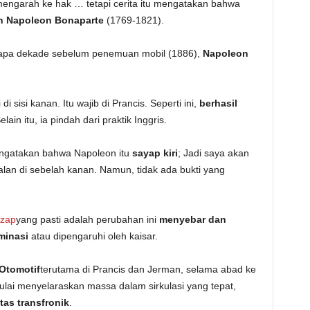
engarah ke hak … tetapi cerita itu mengatakan bahwa
ah Napoleon Bonaparte
(1769-1821).
rapa dekade sebelum penemuan mobil (1886),
Napoleon
sisi kanan. Itu wajib di Prancis. Seperti ini,
berhasil
Selain itu, ia pindah dari praktik Inggris.
gatakan bahwa Napoleon itu
sayap kiri
; Jadi saya akan
lan di sebelah kanan. Namun, tidak ada bukti yang
 zap
yang pasti adalah perubahan ini
menyebar dan
minasi
atau dipengaruhi oleh kaisar.
Otomotif
terutama di Prancis dan Jerman, selama abad ke
ulai menyelaraskan massa dalam sirkulasi yang tepat,
tas transfronik
.