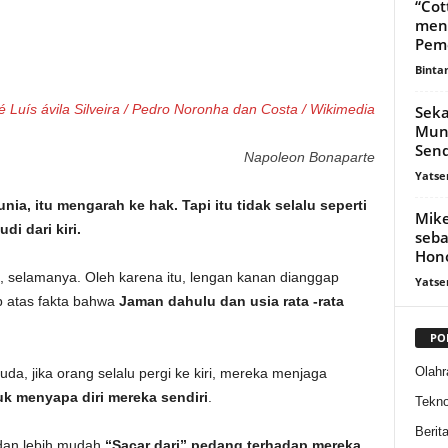
“Cot
mene
Peme
Binta
é Luís ávila Silveira / Pedro Noronha dan Costa / Wikimedia
Seka
Mung
Send
Napoleon Bonaparte
Yatse
unia, itu mengarah ke hak. Tapi itu tidak selalu seperti
Mike
i dari kiri.
seba
Hon
 selamanya. Oleh karena itu, lengan kanan dianggap
Yatse
 atas fakta bahwa
Jaman dahulu dan usia rata -rata
PO
Olahr
a, jika orang selalu pergi ke kiri, mereka menjaga
k menyapa diri mereka sendiri
.
Tekno
Berit
t dan lebih mudah
“Sacar dari” pedang terhadap mereka