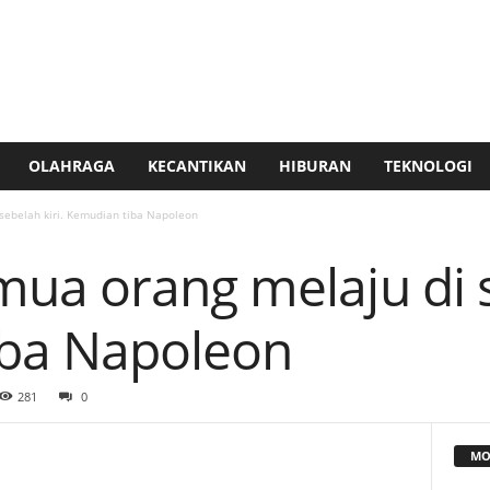
OLAHRAGA
KECANTIKAN
HIBURAN
TEKNOLOGI
sebelah kiri. Kemudian tiba Napoleon
ua orang melaju di se
iba Napoleon
281
0
MO