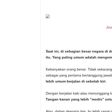
i
t
a
Jos
n
i
Saat ini, di sebagian besar negara di d
itu. Yang paling umum adalah mengemud
h
.
Kebanyakan orang benar. Tidak sekarang,
sebagai yang pertama bertanggung jawab
c
lebih umum berjalan di sebelah kiri
.
o
Dengan berjalan kaki atau menunggang kud
Tangan kanan yang lebih “modis” untu
m
Atau, dalam skenario lain, itu lebih cepa