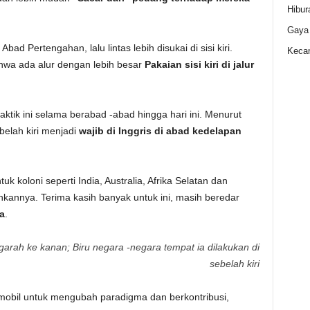
Hibur
Gaya
d Pertengahan, lalu lintas lebih disukai di sisi kiri.
Kecan
wa ada alur dengan lebih besar
Pakaian sisi kiri di jalur
ktik ini selama berabad -abad hingga hari ini. Menurut
elah kiri menjadi
wajib di Inggris di abad kedelapan
 koloni seperti India, Australia, Afrika Selatan dan
annya. Terima kasih banyak untuk ini, masih beredar
a
.
rah ke kanan; Biru negara -negara tempat ia dilakukan di
sebelah kiri
 mobil untuk mengubah paradigma dan berkontribusi,