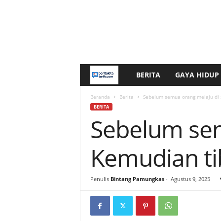
BERITA
GAYA HIDUP
b
e
Beranda
Berita
Sebelum semua orang melaju di 
BERITA
Sebelum sem
r
i
Kemudian t
t
Penulis
Bintang Pamungkas
-
Agustus 9, 2025
a
k