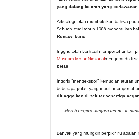
yang datang ke arah yang berlawanan
.
Arkeologi telah membuktikan bahwa pada Aba
Sebuah studi tahun 1988 menemukan bah
Romawi kuno
.
Inggris telah berhasil mempertahankan pra
Museum Motor Nasional
mengemudi di seb
belas
.
Inggris “mengekspor” kemudian aturan untuk
beberapa pulau yang masih mempertahank
ditinggalkan di sekitar sepertiga negar
Merah negara -negara tempat ia menga
Banyak yang mungkin berpikir itu adalah