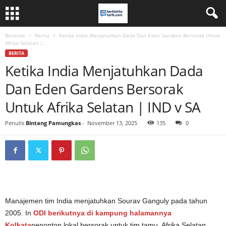
Beranda
Berita
Ketika India Menjatuhkan Dada Dan Eden Gardens Bersorak Untuk
Afrika Selatan |...
BERITA
Ketika India Menjatuhkan Dada
Dan Eden Gardens Bersorak
Untuk Afrika Selatan | IND v SA
Penulis
Bintang Pamungkas
-
November 13, 2025
135
0
Manajemen tim India menjatuhkan Sourav Ganguly pada tahun
2005. In
ODI berikutnya di kampung halamannya
Kolkata
penonton lokal bersorak untuk tim tamu, Afrika Selatan.