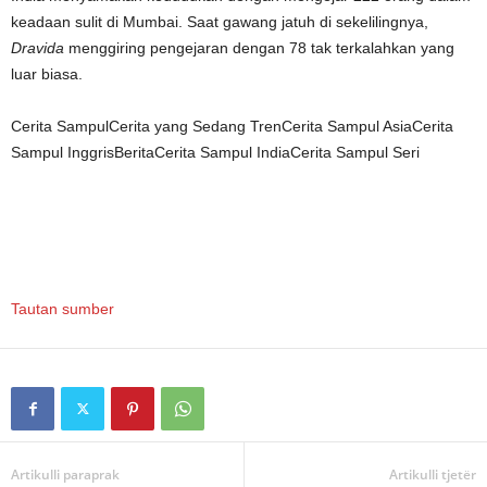
keadaan sulit di Mumbai. Saat gawang jatuh di sekelilingnya,
Dravida
menggiring pengejaran dengan 78 tak terkalahkan yang
luar biasa.
Cerita Sampul
Cerita yang Sedang Tren
Cerita Sampul Asia
Cerita
Sampul Inggris
Berita
Cerita Sampul India
Cerita Sampul Seri
Tautan sumber
Artikulli paraprak
Artikulli tjetër