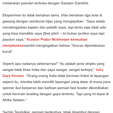
melakukan pukulan terbuka dengan Gautam Gambhir.
Eksperimen itu tidak bertahan lama. Irfan bertahan tiga bola di
gawang dengan semburat hijau yang mengejutkan. “Saya selalu
mendengarkan kapten dan pelatih saya, tapi tentu saja tidak ada
yang bisa mendikte saya [the] pitch – ini bukan profesi saya tapi
passion saya,”
Kurator Prabir Mukherjee kemudian
menjelaskan
sambil mengingatkan bahwa “Sourav diperlakukan
buruk”.
Seperti apa nadanya sebenarnya? “Itu adalah jenis striptis yang
sangat tidak khas India dan saya sangat, sangat terkejut,”
tulis
Gary Kirsten
. “Orang-orang India tidak bermain kriket di lapangan
seperti itu, mereka lebih memilih lapangan yang datar di mana para
spinner ikut berperan dan bahkan pemain fast bowler dikondisikan
untuk bermain bowling dengan gaya tertentu. Tapi yang ini tepat di
Afrika Selatan.”
Sachin Tendulkar, pemain berikutnya, tidak disambut dengan