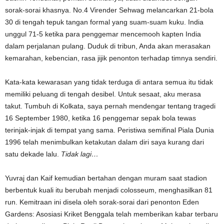
sorak-sorai khasnya. No.4 Virender Sehwag melancarkan 21-bola
30 di tengah tepuk tangan formal yang suam-suam kuku. India
unggul 71-5 ketika para penggemar mencemooh kapten India
dalam perjalanan pulang. Duduk di tribun, Anda akan merasakan
kemarahan, kebencian, rasa jijik penonton terhadap timnya sendiri.
Kata-kata kewarasan yang tidak terduga di antara semua itu tidak
memiliki peluang di tengah desibel. Untuk sesaat, aku merasa
takut. Tumbuh di Kolkata, saya pernah mendengar tentang tragedi
16 September 1980, ketika 16 penggemar sepak bola tewas
terinjak-injak di tempat yang sama. Peristiwa semifinal Piala Dunia
1996 telah menimbulkan ketakutan dalam diri saya kurang dari
satu dekade lalu.
Tidak lagi…
Yuvraj dan Kaif kemudian bertahan dengan muram saat stadion
berbentuk kuali itu berubah menjadi colosseum, menghasilkan 81
run. Kemitraan ini disela oleh sorak-sorai dari penonton Eden
Gardens: Asosiasi Kriket Benggala telah memberikan kabar terbaru