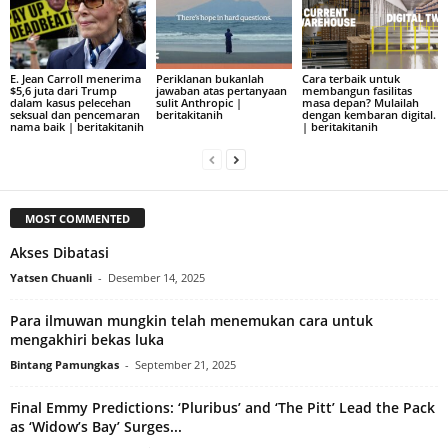
E. Jean Carroll menerima
Periklanan bukanlah
Cara terbaik untuk
$5,6 juta dari Trump
jawaban atas pertanyaan
membangun fasilitas
dalam kasus pelecehan
sulit Anthropic |
masa depan? Mulailah
seksual dan pencemaran
beritakitanih
dengan kembaran digital.
nama baik | beritakitanih
| beritakitanih
MOST COMMENTED
Akses Dibatasi
Yatsen Chuanli
-
Desember 14, 2025
Para ilmuwan mungkin telah menemukan cara untuk
mengakhiri bekas luka
Bintang Pamungkas
-
September 21, 2025
Final Emmy Predictions: ‘Pluribus’ and ‘The Pitt’ Lead the Pack
as ‘Widow’s Bay’ Surges...