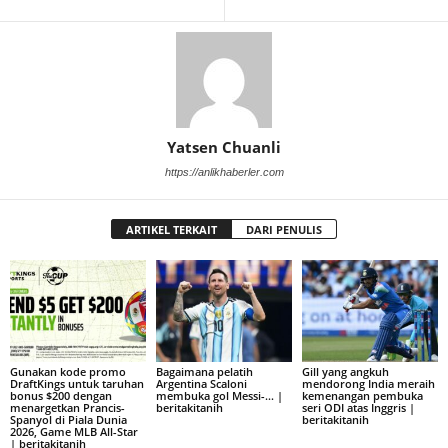
Yatsen Chuanli
https://anlikhaberler.com
ARTIKEL TERKAIT
DARI PENULIS
Gunakan kode promo
Bagaimana pelatih
Gill yang angkuh
DraftKings untuk taruhan
Argentina Scaloni
mendorong India meraih
bonus $200 dengan
membuka gol Messi-… |
kemenangan pembuka
menargetkan Prancis-
beritakitanih
seri ODI atas Inggris |
Spanyol di Piala Dunia
beritakitanih
2026, Game MLB All-Star
| beritakitanih