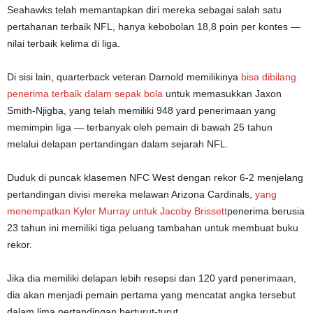
Seahawks telah memantapkan diri mereka sebagai salah satu
pertahanan terbaik NFL, hanya kebobolan 18,8 poin per kontes —
nilai terbaik kelima di liga.
Di sisi lain, quarterback veteran Darnold memilikinya
bisa dibilang
penerima terbaik dalam sepak bola
untuk memasukkan Jaxon
Smith-Njigba, yang telah memiliki 948 yard penerimaan yang
memimpin liga — terbanyak oleh pemain di bawah 25 tahun
melalui delapan pertandingan dalam sejarah NFL.
Duduk di puncak klasemen NFC West dengan rekor 6-2 menjelang
pertandingan divisi mereka melawan Arizona Cardinals,
yang
menempatkan Kyler Murray untuk Jacoby Brissett
penerima berusia
23 tahun ini memiliki tiga peluang tambahan untuk membuat buku
rekor.
Jika dia memiliki delapan lebih resepsi dan 120 yard penerimaan,
dia akan menjadi pemain pertama yang mencatat angka tersebut
dalam lima pertandingan berturut-turut.