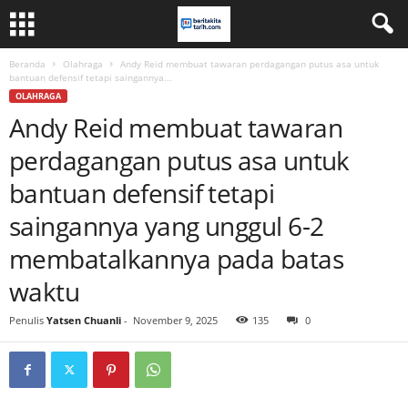
Beranda
Olahraga
Andy Reid membuat tawaran perdagangan putus asa untuk
bantuan defensif tetapi saingannya...
OLAHRAGA
Andy Reid membuat tawaran
perdagangan putus asa untuk
bantuan defensif tetapi
saingannya yang unggul 6-2
membatalkannya pada batas
waktu
Penulis
Yatsen Chuanli
-
November 9, 2025
135
0