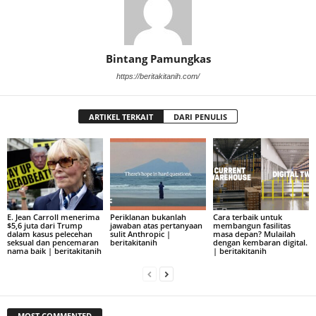
Bintang Pamungkas
https://beritakitanih.com/
ARTIKEL TERKAIT
DARI PENULIS
E. Jean Carroll menerima
Periklanan bukanlah
Cara terbaik untuk
$5,6 juta dari Trump
jawaban atas pertanyaan
membangun fasilitas
dalam kasus pelecehan
sulit Anthropic |
masa depan? Mulailah
seksual dan pencemaran
beritakitanih
dengan kembaran digital.
nama baik | beritakitanih
| beritakitanih
MOST COMMENTED