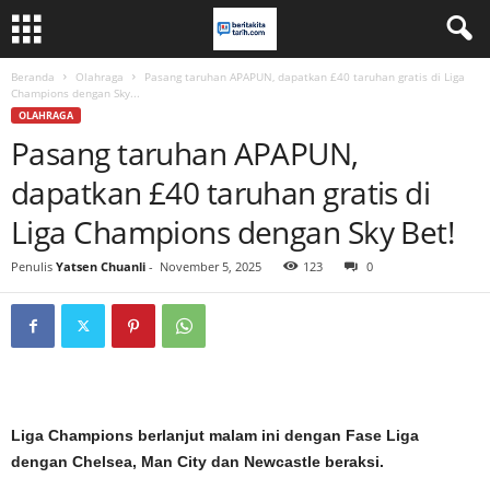
Beranda
Olahraga
Pasang taruhan APAPUN, dapatkan £40 taruhan gratis di Liga
Champions dengan Sky...
OLAHRAGA
Pasang taruhan APAPUN,
dapatkan £40 taruhan gratis di
Liga Champions dengan Sky Bet!
Penulis
Yatsen Chuanli
-
November 5, 2025
123
0
Liga Champions berlanjut malam ini dengan Fase Liga
dengan Chelsea, Man City dan Newcastle beraksi.