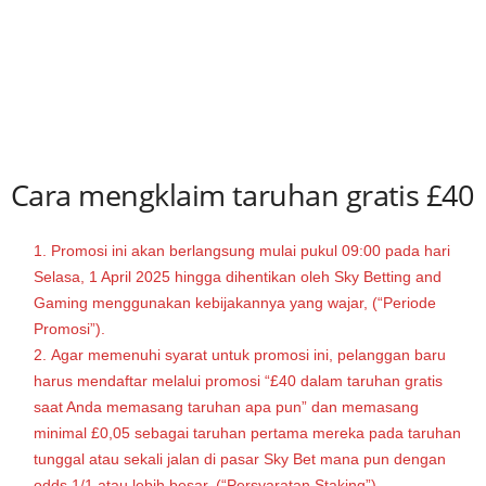
Cara mengklaim taruhan gratis £40
Promosi ini akan berlangsung mulai pukul 09:00 pada hari
Selasa, 1 April 2025 hingga dihentikan oleh Sky Betting and
Gaming menggunakan kebijakannya yang wajar, (“Periode
Promosi”).
Agar memenuhi syarat untuk promosi ini, pelanggan baru
harus mendaftar melalui promosi “£40 dalam taruhan gratis
saat Anda memasang taruhan apa pun” dan memasang
minimal £0,05 sebagai taruhan pertama mereka pada taruhan
tunggal atau sekali jalan di pasar Sky Bet mana pun dengan
odds 1/1 atau lebih besar, (“Persyaratan Staking”).