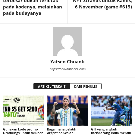
terbesar bukan terletak
NYT Strands untuk Kamis,
pada kodenya, melainkan
6 November (game #613)
pada budayanya
Yatsen Chuanli
https://anlikhaberler.com
ARTIKEL TERKAIT
DARI PENULIS
Gunakan kode promo
Bagaimana pelatih
Gill yang angkuh
DraftKings untuk taruhan
Argentina Scaloni
mendorong India meraih