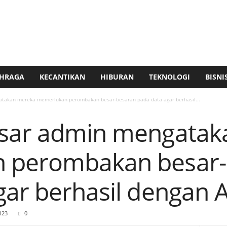
HRAGA
KECANTIKAN
HIBURAN
TEKNOLOGI
BISNI
takan mereka memerlukan perombakan besar-besaran pada data agar berhasil...
esar admin mengatak
 perombakan besar-
ar berhasil dengan A
123
0