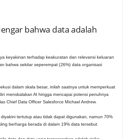
ndengar bahwa data adalah
a keyakinan terhadap keakuratan dan relevansi keluaran
an bahwa sekitar seperempat (26%) data organisasi
ekusi dalam skala besar, inilah saatnya untuk memperkuat
diri menskalakan AI hingga mencapai potensi penuhnya
las Chief Data Officer Salesforce Michael Andrew.
diyakini tertutup atau tidak dapat digunakan, namun 70%
ng berharga berada di dalam 19% data tersebut.
 silo data dan data yang terperangkap adalah risiko