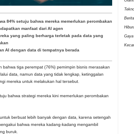
Olahr
Tekno
Berit
hwa 84% setuju bahwa mereka memerlukan perombakan
Hibur
endapatkan manfaat dari AI agen
ka yang paling berharga terletak pada data yang
Gaya
akan
Kecan
an AI dengan data di tempatnya berada
 bahwa tiga perempat (76%) pemimpin bisnis merasakan
lalui data, namun data yang tidak lengkap, ketinggalan
ngi mereka untuk melakukan hal tersebut.
etuju bahwa strategi mereka kini memerlukan perombakan
untuk berbuat lebih banyak dengan data, karena setengah
i mengakui bahwa mereka kadang-kadang mengambil
ng buruk.