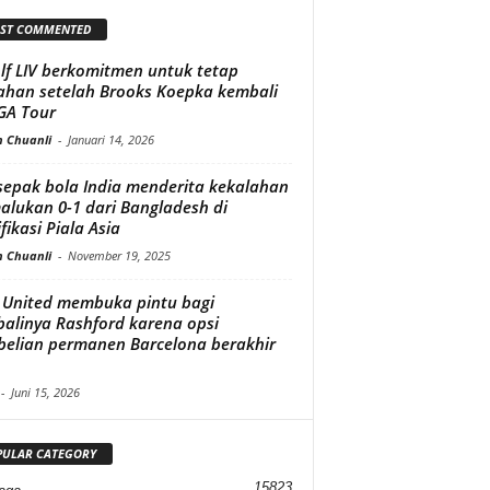
ST COMMENTED
lf LIV berkomitmen untuk tetap
ahan setelah Brooks Koepka kembali
GA Tour
n Chuanli
-
Januari 14, 2026
sepak bola India menderita kekalahan
lukan 0-1 dari Bangladesh di
fikasi Piala Asia
n Chuanli
-
November 19, 2025
United membuka pintu bagi
alinya Rashford karena opsi
elian permanen Barcelona berakhir
-
Juni 15, 2026
PULAR CATEGORY
15823