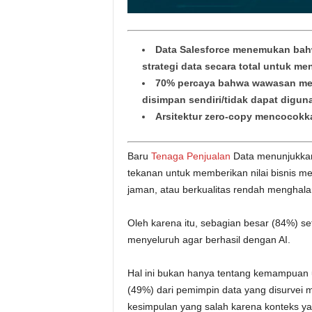
Data Salesforce menemukan ba
strategi data secara total untuk m
70% percaya bahwa wawasan mere
disimpan sendiri/tidak dapat digun
Arsitektur zero-copy mencocokk
Baru
Tenaga Penjualan
Data menunjukkan
tekanan untuk memberikan nilai bisnis me
jaman, atau berkualitas rendah menghala
Oleh karena itu, sebagian besar (84%) s
menyeluruh agar berhasil dengan AI.
Hal ini bukan hanya tentang kemampuan 
(49%) dari pemimpin data yang disurve
kesimpulan yang salah karena konteks ya