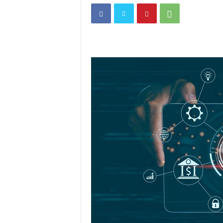
i
t
a
n
i
h
.
c
o
m