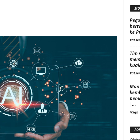
MO
Pego
bert
ke P
Yatse
Tim 
mema
kuali
Yatse
Man 
kemb
pemb
|...
i7sqb
PO