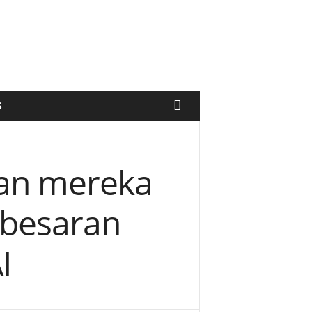
S
an mereka
besaran
I