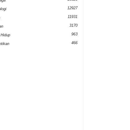
aga
12927
logi
11931
a
3170
an
963
 Hidup
466
tikan