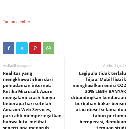
Tautan sumber
Artikulli paraprak
Artikulli tjetër
Realitas yang
Lagipula tidak terlalu
mengkhawatirkan dari
hijau! Mobil listrik
pemadaman internet:
menghasilkan emisi CO2
Ketika Microsoft Azure
30% LEBIH BANYAK
mengalami crash hanya
dibandingkan kendaraan
beberapa hari setelah
berbahan bakar bensin
Amazon Web Services,
atau diesel selama dua
para ahli memperingatkan
tahun pertama
bahwa kita ‘melihat
beroperasi, demikian
seperti apa menaruh
temuan studi