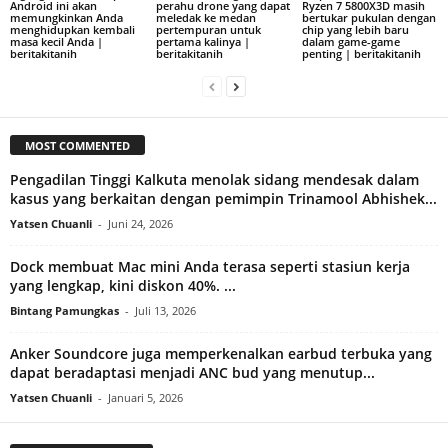
Android ini akan
perahu drone yang dapat
Ryzen 7 5800X3D masih
memungkinkan Anda
meledak ke medan
bertukar pukulan dengan
menghidupkan kembali
pertempuran untuk
chip yang lebih baru
masa kecil Anda |
pertama kalinya |
dalam game-game
beritakitanih
beritakitanih
penting | beritakitanih
MOST COMMENTED
Pengadilan Tinggi Kalkuta menolak sidang mendesak dalam
kasus yang berkaitan dengan pemimpin Trinamool Abhishek...
Yatsen Chuanli
-
Juni 24, 2026
Dock membuat Mac mini Anda terasa seperti stasiun kerja
yang lengkap, kini diskon 40%. ...
Bintang Pamungkas
-
Juli 13, 2026
Anker Soundcore juga memperkenalkan earbud terbuka yang
dapat beradaptasi menjadi ANC bud yang menutup...
Yatsen Chuanli
-
Januari 5, 2026