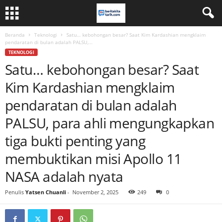
Beranda
Teknologi
Satu… kebohongan besar? Saat Kim Kardashian mengklaim
pendaratan di bulan adalah PALSU,...
TEKNOLOGI
Satu… kebohongan besar? Saat
Kim Kardashian mengklaim
pendaratan di bulan adalah
PALSU, para ahli mengungkapkan
tiga bukti penting yang
membuktikan misi Apollo 11
NASA adalah nyata
Penulis
Yatsen Chuanli
-
November 2, 2025
249
0