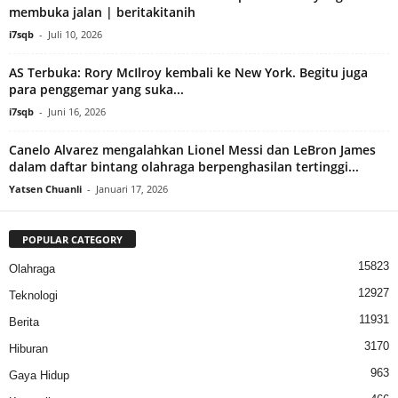
membuka jalan | beritakitanih
i7sqb
-
Juli 10, 2026
AS Terbuka: Rory McIlroy kembali ke New York. Begitu juga
para penggemar yang suka...
i7sqb
-
Juni 16, 2026
Canelo Alvarez mengalahkan Lionel Messi dan LeBron James
dalam daftar bintang olahraga berpenghasilan tertinggi...
Yatsen Chuanli
-
Januari 17, 2026
POPULAR CATEGORY
15823
Olahraga
12927
Teknologi
11931
Berita
3170
Hiburan
963
Gaya Hidup