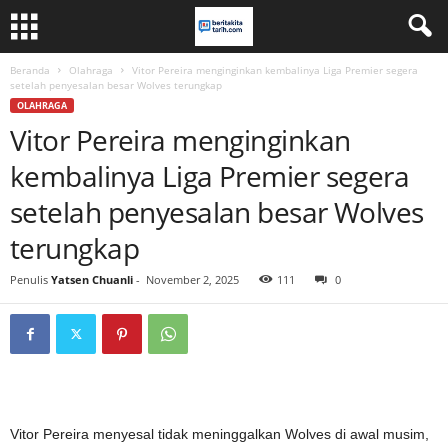
Beranda
Olahraga
Vitor Pereira menginginkan kembalinya Liga Premier segera
setelah penyesalan besar Wolves terungkap
OLAHRAGA
Vitor Pereira menginginkan
kembalinya Liga Premier segera
setelah penyesalan besar Wolves
terungkap
Penulis
Yatsen Chuanli
-
November 2, 2025
111
0
Vitor Pereira menyesal tidak meninggalkan Wolves di awal musim,