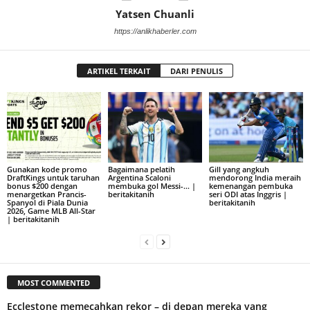
Yatsen Chuanli
https://anlikhaberler.com
ARTIKEL TERKAIT
DARI PENULIS
Gunakan kode promo
Bagaimana pelatih
Gill yang angkuh
DraftKings untuk taruhan
Argentina Scaloni
mendorong India meraih
bonus $200 dengan
membuka gol Messi-… |
kemenangan pembuka
menargetkan Prancis-
beritakitanih
seri ODI atas Inggris |
Spanyol di Piala Dunia
beritakitanih
2026, Game MLB All-Star
| beritakitanih
MOST COMMENTED
Ecclestone memecahkan rekor – di depan mereka yang