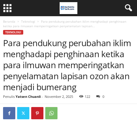
Beranda
Teknologi
Para pendukung perubahan iklim menghadapi penghinaan
ketika para ilmuwan memperingatkan penyelamatan lapisan...
TEKNOLOGI
Para pendukung perubahan iklim
menghadapi penghinaan ketika
para ilmuwan memperingatkan
penyelamatan lapisan ozon akan
menjadi bumerang
Penulis
Yatsen Chuanli
-
November 2, 2025
122
0