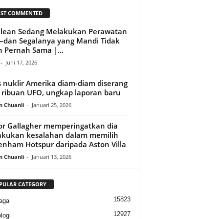
ST COMMENTED
lean Sedang Melakukan Perawatan
—dan Segalanya yang Mandi Tidak
 Pernah Sama |...
-
Juni 17, 2026
s nuklir Amerika diam-diam diserang
 ribuan UFO, ungkap laporan baru
n Chuanli
-
Januari 25, 2026
r Gallagher memperingatkan dia
kukan kesalahan dalam memilih
enham Hotspur daripada Aston Villa
n Chuanli
-
Januari 13, 2026
PULAR CATEGORY
15823
aga
12927
logi