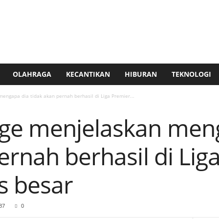
OLAHRAGA
KECANTIKAN
HIBURAN
TEKNOLOGI
engapa dia tidak akan pernah berhasil di Liga Premier...
ge menjelaskan men
ernah berhasil di Lig
s besar
37
0