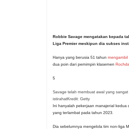
i
t
a
Robbie Savage mengatakan kepada tal
n
Liga Premier meskipun dia sukses inst
i
Hanya yang berusia 51 tahun
mengambil a
dua poin dari pemimpin klasemen
Rochda
h
5
.
Savage telah membuat awal yang sangat
c
istirahat
Kredit: Getty
o
Ini hanyalah pekerjaan manajerial kedua
yang terlambat pada tahun 2023.
m
Dia sebelumnya mengelola tim non-liga M