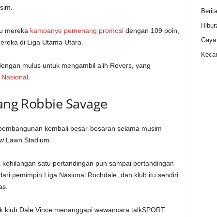
sim.
Berit
Hibur
ru mereka
kampanye pemenang promosi
dengan 109 poin,
Gaya
ereka di Liga Utama Utara.
Kecan
 dengan mulus untuk mengambil alih Rovers, yang
 Nasional
.
tang Robbie Savage
 pembangunan kembali besar-besaran selama musim
ew Lawn Stadium.
ak kehilangan satu pertandingan pun sampai pertandingan
ari pemimpin Liga Nasional Rochdale, dan klub itu sendiri
as.
ik klub Dale Vince menanggapi wawancara talkSPORT