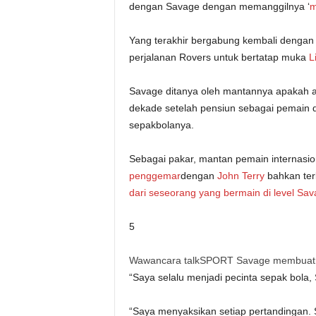
dengan Savage dengan memanggilnya ‘
m
Yang terakhir bergabung kembali dengan 
perjalanan Rovers untuk bertatap muka
L
Savage ditanya oleh mantannya apakah amb
dekade setelah pensiun sebagai pemain d
sepakbolanya.
Sebagai pakar, mantan pemain internasiona
penggemar
dengan
John Terry
bahkan ter
dari seseorang yang bermain di level Sa
5
Wawancara talkSPORT Savage membuatnya
“Saya selalu menjadi pecinta sepak bola
“Saya menyaksikan setiap pertandingan. S