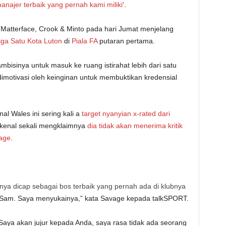
anajer terbaik yang pernah kami miliki
‘.
Matterface, Crook & Minto pada hari Jumat menjelang
iga Satu
Kota Luton
di
Piala FA
putaran pertama.
isinya untuk masuk ke ruang istirahat lebih dari satu
imotivasi oleh keinginan untuk membuktikan kredensial
l Wales ini sering kali a
target nyanyian x-rated dari
kenal sekali mengklaimnya
dia tidak akan menerima kritik
vage
.
 dicap sebagai bos terbaik yang pernah ada di klubnya
, Sam. Saya menyukainya,” kata Savage kepada talkSPORT.
aya akan jujur ​​kepada Anda, saya rasa tidak ada seorang