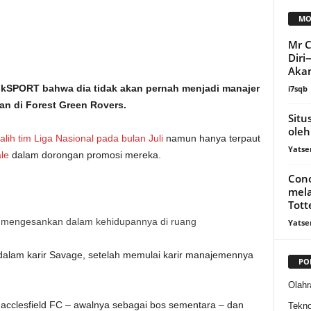
MO
Mr C
Diri
Akan
kSPORT bahwa dia tidak akan pernah menjadi manajer
i7sqb
an di Forest Green Rovers.
Situ
oleh
lih tim Liga Nasional pada bulan Juli
namun hanya terpaut
Yatse
le
dalam dorongan promosi mereka.
Cono
mela
Tott
 mengesankan dalam kehidupannya di ruang
Yatse
 dalam karir Savage, setelah memulai karir manajemennya
PO
Olahr
acclesfield FC – awalnya sebagai bos sementara – dan
Tekno