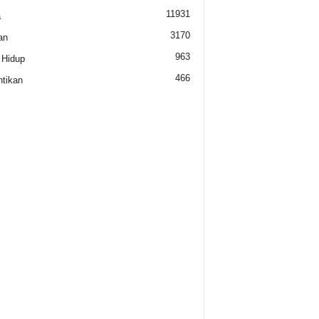
11931
a
3170
an
963
 Hidup
466
tikan