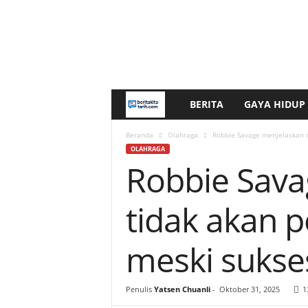
BERITA
GAYA HIDUP
b
e
Beranda
Olahraga
Robbie Savage menjelaskan m
OLAHRAGA
Robbie Sava
r
i
tidak akan p
t
meski sukse
a
k
Penulis
Yatsen Chuanli
-
Oktober 31, 2025
1