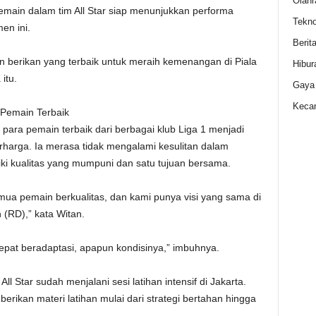
Olahr
main dalam tim All Star siap menunjukkan performa
Tekno
en ini.
Berit
 berikan yang terbaik untuk meraih kemenangan di Piala
Hibur
itu.
Gaya
Kecan
Pemain Terbaik
ra pemain terbaik dari berbagai klub Liga 1 menjadi
arga. Ia merasa tidak mengalami kesulitan dalam
i kualitas yang mumpuni dan satu tujuan bersama.
Semua pemain berkualitas, dan kami punya visi yang sama di
RD),” kata Witan.
cepat beradaptasi, apapun kondisinya,” imbuhnya.
ll Star sudah menjalani sesi latihan intensif di Jakarta.
rikan materi latihan mulai dari strategi bertahan hingga