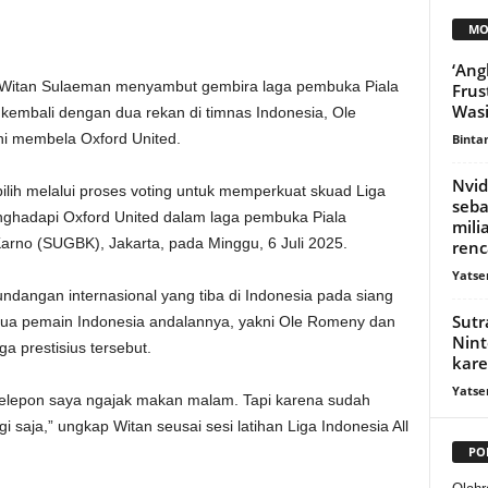
MO
‘Ang
a Witan Sulaeman menyambut gembira laga pembuka Piala
Frus
Wasi
mbali dengan dua rekan di timnas Indonesia, Ole
ni membela Oxford United.
Binta
Nvi
ilih melalui proses voting untuk memperkuat skuad Liga
seba
menghadapi Oxford United dalam laga pembuka Piala
mili
arno (SUGBK), Jakarta, pada Minggu, 6 Juli 2025.
renc
Yatse
ndangan internasional yang tiba di Indonesia pada siang
Sutr
a dua pemain Indonesia andalannya, yakni Ole Romeny dan
Nint
ga prestisius tersebut.
kare
Yatse
 telepon saya ngajak makan malam. Tapi karena sudah
saja,” ungkap Witan seusai sesi latihan Liga Indonesia All
PO