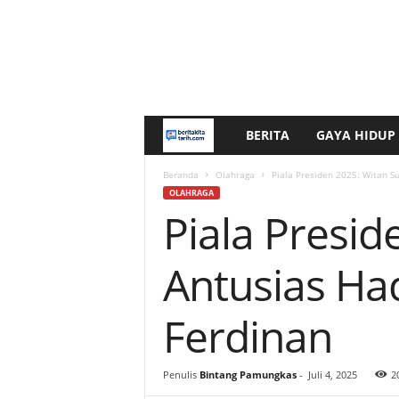
BERITA
GAYA HIDUP
b
e
Beranda
Olahraga
Piala Presiden 2025: Witan 
OLAHRAGA
Piala Presi
r
i
Antusias Ha
t
Ferdinan
a
k
Penulis
Bintang Pamungkas
-
Juli 4, 2025
2