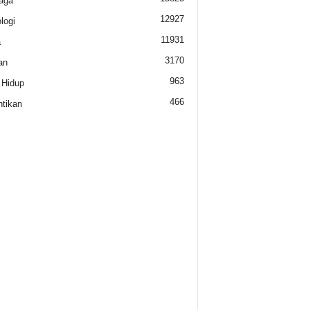
aga
12927
logi
11931
a
3170
an
963
 Hidup
466
tikan