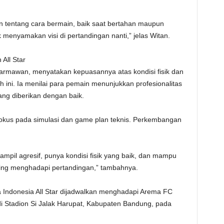
entang cara bermain, baik saat bertahan maupun
 menyamakan visi di pertandingan nanti,” jelas Witan.
All Star
 Darmawan, menyatakan kepuasannya atas kondisi fisik dan
h ini. Ia menilai para pemain menunjukkan profesionalitas
ang diberikan dengan baik.
i fokus pada simulasi dan game plan teknis. Perkembangan
mpil agresif, punya kondisi fisik yang baik, dan mampu
nting menghadapi pertandingan,” tambahnya.
a Indonesia All Star dijadwalkan menghadapi Arema FC
di Stadion Si Jalak Harupat, Kabupaten Bandung, pada