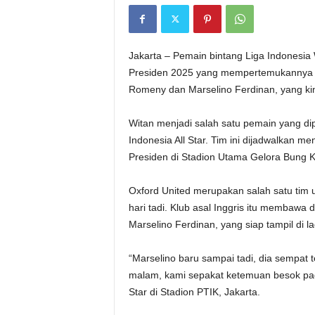
i
t
Jakarta – Pemain bintang Liga Indonesi
a
Presiden 2025 yang mempertemukannya ke
Romeny dan Marselino Ferdinan, yang ki
n
Witan menjadi salah satu pemain yang dip
i
Indonesia All Star. Tim ini dijadwalkan 
Presiden di Stadion Utama Gelora Bung K
h
Oxford United merupakan salah satu tim u
.
hari tadi. Klub asal Inggris itu membaw
Marselino Ferdinan, yang siap tampil di la
c
o
“Marselino baru sampai tadi, dia sempat
malam, kami sepakat ketemuan besok pagi 
m
Star di Stadion PTIK, Jakarta.