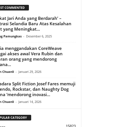
ST COMMENTED
kat Jari Anda yang Berdarah’ –
trasi Selandia Baru Atas Kesalahan
t yang Meningkat...
ng Pamungkas
-
Desember 6, 2025
dia menggandakan CoreWeave
gai akses awal Vera Rubin dan
aran orang yang mendorong
ana...
n Chuanli
-
Januari 29, 2026
adara Split Fiction Josef Fares memuji
endo, Rockstar, dan Naughty Dog
na ‘mendorong inovasi...
n Chuanli
-
Januari 14, 2026
PULAR CATEGORY
15823