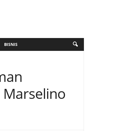
BISNIS
eman
 Marselino