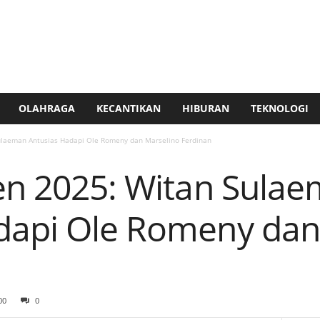
OLAHRAGA
KECANTIKAN
HIBURAN
TEKNOLOGI
Sulaeman Antusias Hadapi Ole Romeny dan Marselino Ferdinan
den 2025: Witan Sula
dapi Ole Romeny dan
00
0