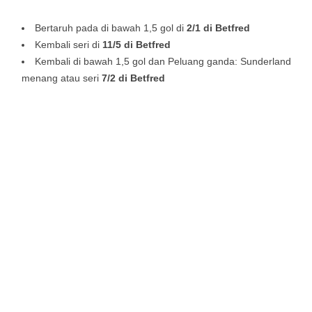
Bertaruh pada di bawah 1,5 gol di
2/1 di Betfred
Kembali seri di
11/5 di Betfred
Kembali di bawah 1,5 gol dan Peluang ganda: Sunderland
menang atau seri
7/2 di Betfred