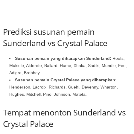
Prediksi susunan pemain
Sunderland vs Crystal Palace
Susunan pemain yang diharapkan Sunderland:
Roefs,
Mukiele, Alderete, Ballard, Hume, Xhaka, Sadiki, Mundle, Fee,
Adigra, Brobbey.
Susunan pemain Crystal Palace yang diharapkan:
Henderson, Lacroix, Richards, Guehi, Devenny, Wharton,
Hughes, Mitchell, Pino, Johnson, Mateta.
Tempat menonton Sunderland vs
Crystal Palace