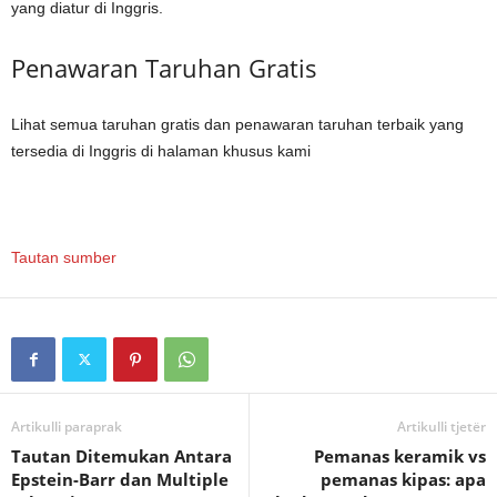
yang diatur di Inggris.
Penawaran Taruhan Gratis
Lihat semua taruhan gratis dan penawaran taruhan terbaik yang
tersedia di Inggris di halaman khusus kami
Tautan sumber
Artikulli paraprak
Artikulli tjetër
Tautan Ditemukan Antara
Pemanas keramik vs
Epstein-Barr dan Multiple
pemanas kipas: apa