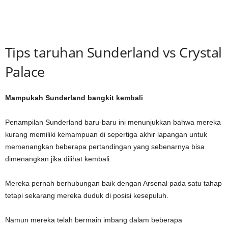
Tips taruhan Sunderland vs Crystal
Palace
Mampukah Sunderland bangkit kembali
Penampilan Sunderland baru-baru ini menunjukkan bahwa mereka
kurang memiliki kemampuan di sepertiga akhir lapangan untuk
memenangkan beberapa pertandingan yang sebenarnya bisa
dimenangkan jika dilihat kembali.
Mereka pernah berhubungan baik dengan Arsenal pada satu tahap
tetapi sekarang mereka duduk di posisi kesepuluh.
Namun mereka telah bermain imbang dalam beberapa