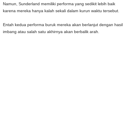
Namun, Sunderland memiliki performa yang sedikit lebih baik
karena mereka hanya kalah sekali dalam kurun waktu tersebut.
Entah kedua performa buruk mereka akan berlanjut dengan hasil
imbang atau salah satu akhirnya akan berbalik arah.