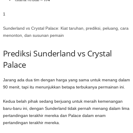
1
Sunderland vs Crystal Palace: Kiat taruhan, prediksi, peluang, cara
menonton, dan susunan pemain
Prediksi Sunderland vs Crystal
Palace
Jarang ada dua tim dengan harga yang sama untuk menang dalam
90 menit, tapi itu menunjukkan betapa terbukanya permainan ini.
Kedua belah pihak sedang berjuang untuk meraih kemenangan
baru-baru ini, dengan Sunderland tidak pernah menang dalam lima
pertandingan terakhir mereka dan Palace dalam enam
pertandingan terakhir mereka.