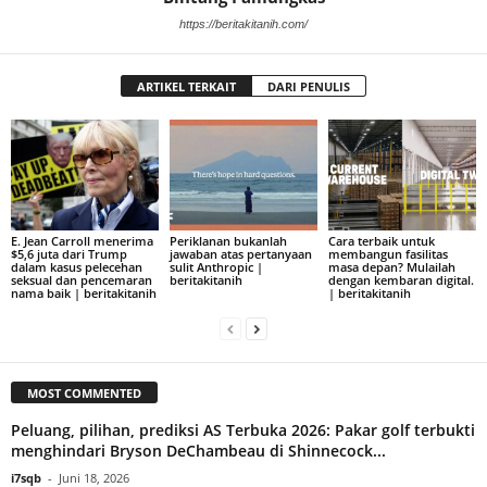
https://beritakitanih.com/
ARTIKEL TERKAIT
DARI PENULIS
E. Jean Carroll menerima
Periklanan bukanlah
Cara terbaik untuk
$5,6 juta dari Trump
jawaban atas pertanyaan
membangun fasilitas
dalam kasus pelecehan
sulit Anthropic |
masa depan? Mulailah
seksual dan pencemaran
beritakitanih
dengan kembaran digital.
nama baik | beritakitanih
| beritakitanih
MOST COMMENTED
Peluang, pilihan, prediksi AS Terbuka 2026: Pakar golf terbukti
menghindari Bryson DeChambeau di Shinnecock...
i7sqb
-
Juni 18, 2026