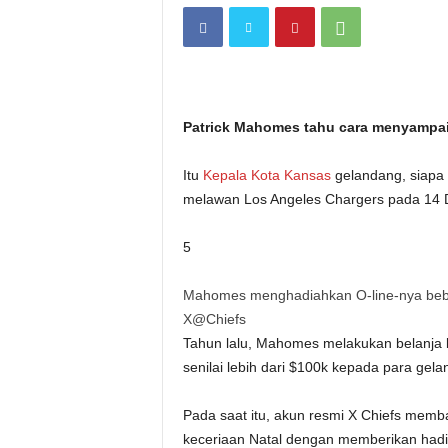
i
t
a
Patrick Mahomes tahu cara menyampai
n
Itu
Kepala Kota Kansas
gelandang, siapa
i
melawan Los Angeles Chargers pada 14 D
h
5
.
Mahomes menghadiahkan O-line-nya beber
X@Chiefs
c
Tahun lalu, Mahomes melakukan belanja
o
senilai lebih dari $100k kepada para gela
m
Pada saat itu, akun resmi X Chiefs mem
keceriaan Natal dengan memberikan hadia