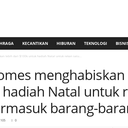
HRAGA
KECANTIKAN
HIBURAN
TEKNOLOGI
BISNI
n lebih dari $100k untuk hadiah Natal untuk rekan satu...
omes menghabiskan l
 hadiah Natal untuk 
termasuk barang-ba
105
0