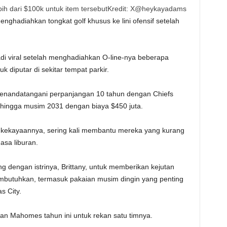
h dari $100k untuk item tersebut
Kredit: X@heykayadams
ghadiahkan tongkat golf khusus ke lini ofensif setelah
i viral setelah menghadiahkan O-line-nya beberapa
 diputar di sekitar tempat parkir.
 menandatangani perpanjangan 10 tahun dengan Chiefs
hingga musim 2031 dengan biaya $450 juta.
 kekayaannya, sering kali membantu mereka yang kurang
asa liburan.
ng dengan istrinya, Brittany, untuk memberikan kejutan
butuhkan, termasuk pakaian musim dingin yang penting
s City.
kan Mahomes tahun ini untuk rekan satu timnya.