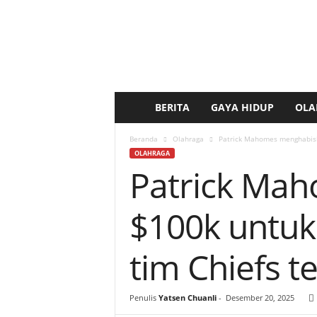
BERITA
GAYA HIDUP
OLA
b
e
Beranda
Olahraga
Patrick Mahomes menghabiska
OLAHRAGA
Patrick Mah
r
i
$100k untuk
t
tim Chiefs 
a
k
Penulis
Yatsen Chuanli
-
Desember 20, 2025