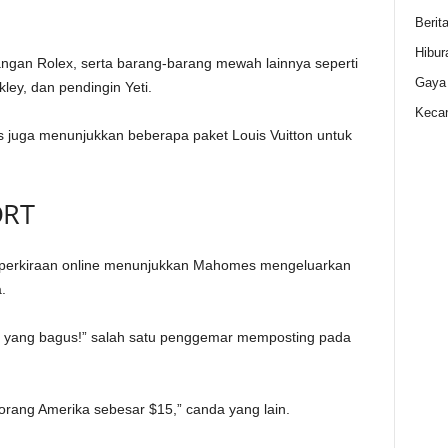
Berit
Hibur
angan Rolex, serta barang-barang mewah lainnya seperti
Gaya
ey, dan pendingin Yeti.
Kecan
s juga menunjukkan beberapa paket Louis Vuitton untuk
ORT
pi perkiraan online menunjukkan Mahomes mengeluarkan
.
kap yang bagus!” salah satu penggemar memposting pada
 orang Amerika sebesar $15,” canda yang lain.