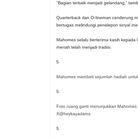
“Bagian terbaik menjadi gelandang,” tamb
Quarterback dan O-lineman cenderung mem
bertugas melindungi penelepon sinyal me
Mahomes selalu berterima kasih kepada 
meriah telah menjadi tradisi.
5
Mahomes membeli sejumlah hadiah untuk 
5
Foto ruang ganti menunjukkan Mahomes j
X@heykayadams
5