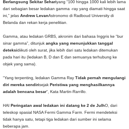
Berlangsung Sekitar Sehari
yang “100 hingga 1000 kali lebih lama
dari sebagian besar ledakan gamma -ray yang diamati hingga saat
ini,” jelas
Andrew Levan
Astronomo di Radboud University di
Belanda dan rekan kerja penelitian.
Gamma, atau ledakan GRBS, akronim dari bahasa Inggris ke “bur
sinar gamma”, ditunjuk
angka yang menunjukkan tanggal
deteksi
diikuti oleh surat, jika lebih dari satu ledakan ditemukan
pada hari itu (ledakan B, D dan E dan semuanya terhubung ke
objek yang sama).
“Yang terpenting, ledakan Gamma Ray
Tidak pernah mengulangi
diri mereka sendiri
sejak
Peristiwa yang menghasilkannya
adalah bencana besar
“, Kata Martin-Rarrillo.
HAI
Peringatan awal ledakan ini datang ke 2 de Julh
O, dari
teleskop spasial NASA Fermi Gamma Farm. Fermi mendeteksi
tidak hanya satu, tetapi tiga ledakan dari sumber ini selama
beberapa jam.