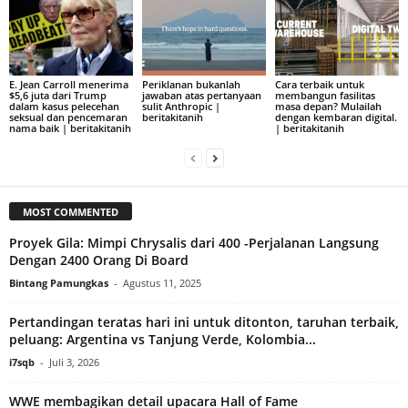
E. Jean Carroll menerima
Periklanan bukanlah
Cara terbaik untuk
$5,6 juta dari Trump
jawaban atas pertanyaan
membangun fasilitas
dalam kasus pelecehan
sulit Anthropic |
masa depan? Mulailah
seksual dan pencemaran
beritakitanih
dengan kembaran digital.
nama baik | beritakitanih
| beritakitanih
MOST COMMENTED
Proyek Gila: Mimpi Chrysalis dari 400 -Perjalanan Langsung
Dengan 2400 Orang Di Board
Bintang Pamungkas
-
Agustus 11, 2025
Pertandingan teratas hari ini untuk ditonton, taruhan terbaik,
peluang: Argentina vs Tanjung Verde, Kolombia...
i7sqb
-
Juli 3, 2026
WWE membagikan detail upacara Hall of Fame