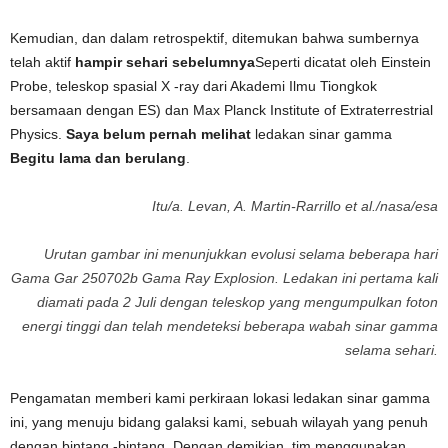
Kemudian, dan dalam retrospektif, ditemukan bahwa sumbernya
telah aktif
hampir sehari sebelumnya
Seperti dicatat oleh Einstein
Probe, teleskop spasial X -ray dari Akademi Ilmu Tiongkok
bersamaan dengan ES) dan Max Planck Institute of Extraterrestrial
Physics.
Saya belum pernah melihat
ledakan sinar gamma
Begitu lama dan berulang
.
Itu/a. Levan, A. Martin-Rarrillo et al./nasa/esa
Urutan gambar ini menunjukkan evolusi selama beberapa hari
Gama Gar 250702b Gama Ray Explosion. Ledakan ini pertama kali
diamati pada 2 Juli dengan teleskop yang mengumpulkan foton
energi tinggi dan telah mendeteksi beberapa wabah sinar gamma
selama sehari.
Pengamatan memberi kami perkiraan lokasi ledakan sinar gamma
ini, yang menuju bidang galaksi kami, sebuah wilayah yang penuh
dengan bintang -bintang. Dengan demikian, tim menggunakan