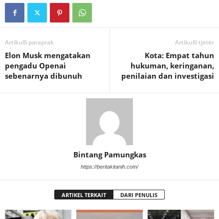
Artikulli paraprak
Artikulli tjetër
Elon Musk mengatakan
Kota: Empat tahun
pengadu Openai
hukuman, keringanan,
sebenarnya dibunuh
penilaian dan investigasi
Bintang Pamungkas
https://beritakitanih.com/
ARTIKEL TERKAIT
DARI PENULIS