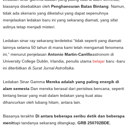
biasanya disebabkan oleh
Penghancuran Batas Bintang
. Namun,
tidak ada skenario yang diketahui yang dapat sepenuhnya
menjelaskan ledakan baru ini yang sekarang diamati, yang sifat
aslinya tetap menjadi misteri.
Ledakan sinar ray sekarang terdeteksi “tidak seperti yang diamati
lainnya selama 50 tahun di mana kami telah mengamati fenomena
ini,” menurut penjelasan
Antonio Martin-Carrillo
astronom di
University College Dublin, Irlandia, penulis utama
belajar
baru -baru
ini diterbitkan di
Surat Jurnal Astrofisika
.
Ledakan Sinar Gamma
Mereka adalah yang paling energik di
alam semesta
Dan mereka berasal dari peristiwa bencana, seperti
bintang besar yang mati dalam ledakan yang kuat atau
dihancurkan oleh lubang hitam, antara lain.
Biasanya terakhir
Di antara beberapa seribu detik dan beberapa
menit
tapi tandanya sekarang ditangkap,
GRB 250702BDE
,